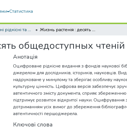
ями
Статистика
Оцифровані рідкісні та цінні видання з фонду наукової бібліотеки
Жизнь растенія : десять общедоступных чтеній
есять общедоступных чтеній
Анотація
Оцифроване рідкісне видання з фондів наукової біб
джерелом для дослідників, істориків, науковців. Ви
надруковане у минулому та зберігає особливу науков
культурну цінність. Цифрова версія забезпечує зру
автентичного змісту документа, сприяє збереженню 
підтримує розвиток відкритої науки. Оцифрування 
дотриманням усіх вимог до збереження бібліографічн
автентичності першоджерела.
Ключові слова