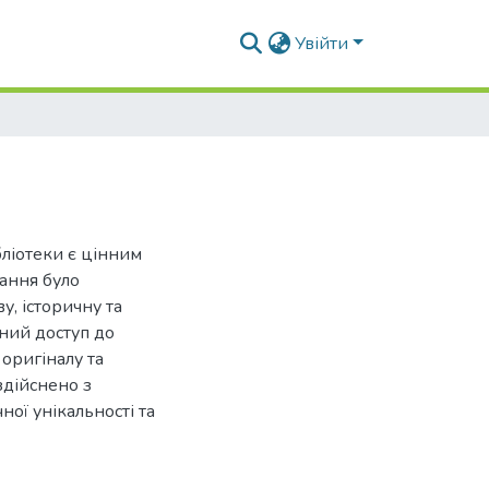
Увійти
ліотеки є цінним
дання було
у, історичну та
чний доступ до
оригіналу та
здійснено з
ої унікальності та