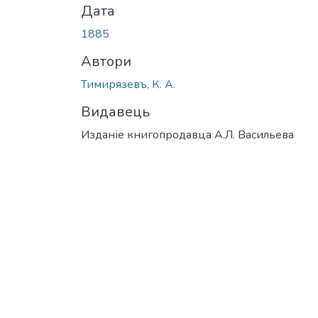
Дата
1885
Автори
Тимирязевъ, К. А.
Видавець
Изданіе книгопродавца А.Л. Васильева