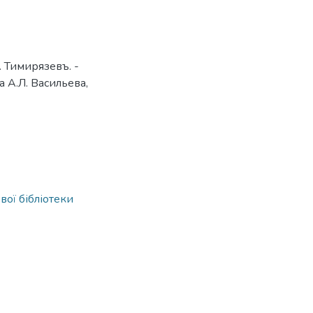
. Тимирязевъ. -
а А.Л. Васильева,
вої бібліотеки