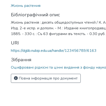
Жизнь растения
Бібліографічний опис
Жизнь растенія : десять общедоступных чтеній / К. А
Изд. 2-е испр. и дополн. - М. : Изданіе книгопродавц
1885. - 330 с. : Съ 63 фигурами въ текстъ. - 0.30 руб.
URI
https://dglib.nubip.edu.ua/handle/123456789/6163
Зібрання
Оцифровані рідкісні та цінні видання з фонду науко
Повна інформація про документ