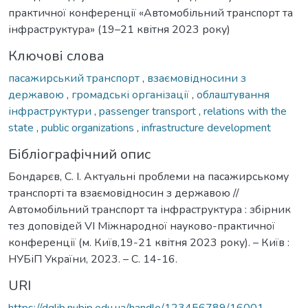
практичної конференції «Автомобільний транспорт та
інфраструктура» (19–21 квітня 2023 року)
Ключові слова
пасажирський транспорт
,
взаємовідносини з
державою
,
громадські організації
,
облаштування
інфраструктури
,
passenger transport
,
relations with the
state
,
public organizations
,
infrastructure development
Бібліографічний опис
Бондарєв, С. І. Актуальні проблеми на пасажирському
транспорті та взаємовідносин з державою //
Автомобільний транспорт та інфраструктура : збірник
тез доповідей VІ Міжнародної науково-практичної
конференції (м. Київ,19-21 квітня 2023 року). – Київ :
НУБіП України, 2023. – С. 14-16.
URI
https://dglib.nubip.edu.ua/handle/123456789/16001