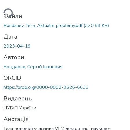
ься...
Файли
Bondariev_Teza_Aktualni_problemy.pdf
(320,58 KB)
Дата
2023-04-19
Автори
Бондарєв, Сергій Іванович
ORCID
https://orcid.org/0000-0002-9626-6633
Видавець
НУБіП України
Анотація
Теза доповіді учасника VІ Міжнародної науково-