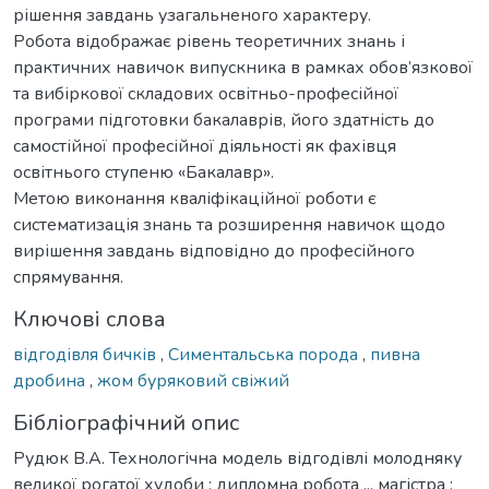
рішення завдань узагальненого характеру.
Робота відображає рівень теоретичних знань і
практичних навичок випускника в рамках обов’язкової
та вибіркової складових освітньо-професійної
програми підготовки бакалаврів, його здатність до
самостійної професійної діяльності як фахівця
освітнього ступеню «Бакалавр».
Метою виконання кваліфікаційної роботи є
систематизація знань та розширення навичок щодо
вирішення завдань відповідно до професійного
спрямування.
Ключові слова
відгодівля бичків
,
Симентальська порода
,
пивна
дробина
,
жом буряковий свіжий
Бібліографічний опис
Рудюк В.А. Технологічна модель відгодівлі молодняку
великої рогатої худоби : дипломна робота ... магістра :