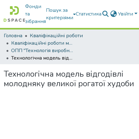
Фонди
Пошук за
та
Статистика
Увійти
критеріями
зібрання
Головна
Кваліфікаційні роботи
Кваліфікаційні роботи магістрів
ОПП "Технологія виробництва і переробки продукції тваринництва"
Технологічна модель відгодівлі молодняку великої рогатої худоби
Технологічна модель відгодівлі
молодняку великої рогатої худоби