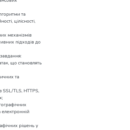
нансових
лгоритми та
сті, цілісності,
них механізмів
тивних підходів до
 завдання:
атак, що становлять
ичних та
в SSL/TLS, HTTPS,
х;
птографічних
та електронній
афічних рішень у