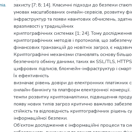
ia.
захисту [7; 8; 14]. Класичні підходи до безпеки стаю
умовах масштабованих онлайн-сервісів, розвитку фі
інфраструктур та появи квантових обчислень, здат
вразливості у традиційних
криптографічних системах [1; 24]. Тому дослідження
криптографічних методів і протоколів, що забезпечу
фінансових транзакцій до новітніх загроз, є надзви
Криптографічні механізми становлять основу більшос
безпечного обміну даними, таких як SSL/TLS, HTTPS,
цифрових підписів, блокчейн-інфраструктур і смарт-к
Їх ефективність
визначає рівень довіри до електронних платіжних си
онлайн-банкінгу та платформ електронної комерції. 
темпи розвитку криптоаналітики, підвищення продук
появу нових типів загроз критично важливо забезпе
стійкість та відповідність криптографічних рішень 
інформаційної безпеки.
Об’єктом дослідження є інформаційні процеси та си