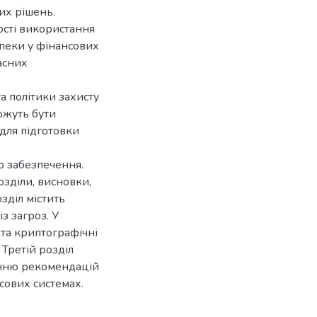
их рішень.
сті використання
зпеки у фінансових
асних
та політики захисту
ожуть бути
для підготовки
о забезпечення.
озділи, висновки,
зділ містить
з загроз. У
та криптографічні
 Третій розділ
анню рекомендацій
сових системах.