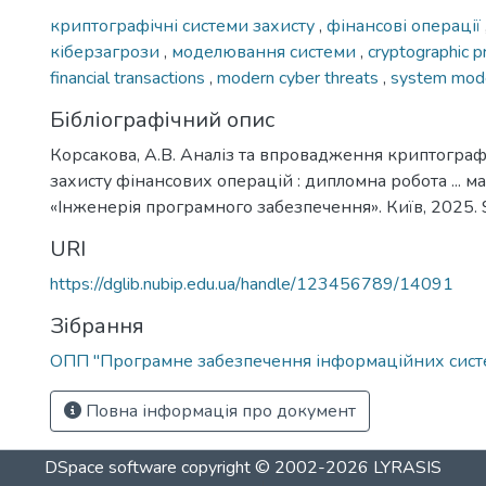
криптографічні системи захисту
,
фінансові операції
кіберзагрози
,
моделювання системи
,
cryptographic 
financial transactions
,
modern cyber threats
,
system mode
Бібліографічний опис
Корсакова, А.В. Аналіз та впровадження криптограф
захисту фінансових операцій : дипломна робота ... ма
«Інженерія програмного забезпечення». Київ, 2025. 9
URI
https://dglib.nubip.edu.ua/handle/123456789/14091
Зібрання
ОПП "Програмне забезпечення інформаційних сист
Повна інформація про документ
DSpace software
copyright © 2002-2026
LYRASIS