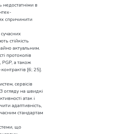
ть недостатніми в
нтех-
них спричинити
 сучасних
ють стійкість
чайно актуальним.
ті протоколів
 PGP, а також
онтрактів [6; 25].
стем, сервісів
З огляду на швидкі
тивності атак і
чити адаптивність,
сучасним стандартам
стеми, що