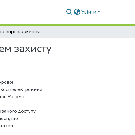
Увійти
Аналіз та впровадження криптографічних систем захисту фінансових операцій
ем захисту
фрової
ькості електронних
х. Разом із
ованого доступу,
ості, що
нізмів