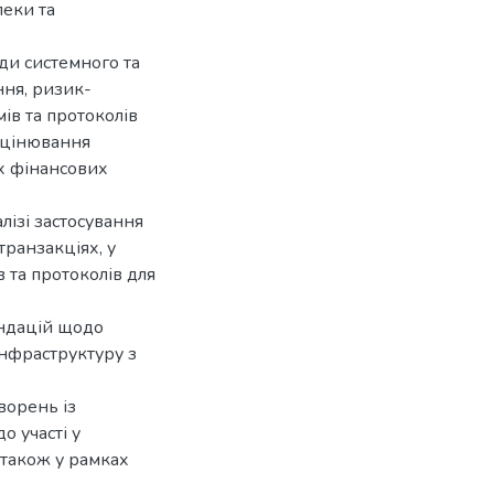
пеки та
ди системного та
ння, ризик-
мів та протоколів
 оцінювання
х фінансових
лізі застосування
транзакціях, у
 та протоколів для
ендацій щодо
інфраструктуру з
ворень із
о участі у
 також у рамках