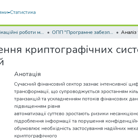
ями
Статистика
Кваліфікаційні роботи магістрів
ОПП "Програмне забезпечення інформаційних систем"
ення криптографічних сист
й
Анотація
Сучасний фінансовий сектор зазнає інтенсивної ци
трансформації, що супроводжується зростанням кіл
транзакцій та ускладненням потоків фінансових дани
підвищенням рівня
автоматизації суттєво зростають ризики несанкціон
підроблення інформації та порушення конфіденційн
обумовлює необхідність застосування надійних меха
криптографічного