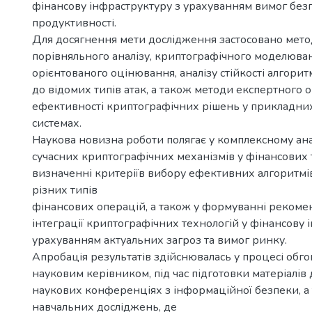
фінансову інфраструктуру з урахуванням вимог без
продуктивності.
Для досягнення мети дослідження застосовано мето
порівняльного аналізу, криптографічного моделюва
орієнтованого оцінювання, аналізу стійкості алгорит
до відомих типів атак, а також методи експертного
ефективності криптографічних рішень у прикладни
системах.
Наукова новизна роботи полягає у комплексному ана
сучасних криптографічних механізмів у фінансових 
визначенні критеріїв вибору ефективних алгоритмів
різних типів
фінансових операцій, а також у формуванні реком
інтеграції криптографічних технологій у фінансову 
урахуванням актуальних загроз та вимог ринку.
Апробація результатів здійснювалась у процесі обго
науковим керівником, під час підготовки матеріалів д
наукових конференціях з інформаційної безпеки, а
навчальних досліджень, де