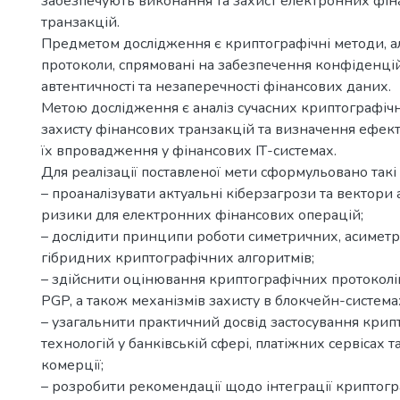
забезпечують виконання та захист електронних фі
транзакцій.
Предметом дослідження є криптографічні методи, а
протоколи, спрямовані на забезпечення конфіденційно
автентичності та незаперечності фінансових даних.
Метою дослідження є аналіз сучасних криптографіч
захисту фінансових транзакцій та визначення ефек
їх впровадження у фінансових ІТ-системах.
Для реалізації поставленої мети сформульовано такі
– проаналізувати актуальні кіберзагрози та вектори 
ризики для електронних фінансових операцій;
– дослідити принципи роботи симетричних, асиметр
гібридних криптографічних алгоритмів;
– здійснити оцінювання криптографічних протоколі
PGP, а також механізмів захисту в блокчейн-система
– узагальнити практичний досвід застосування кри
технологій у банківській сфері, платіжних сервісах 
комерції;
– розробити рекомендації щодо інтеграції криптогр