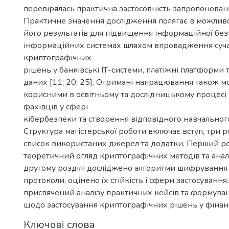
перевірялась практична застосовність запропонован
Практичне значення дослідження полягає в можливо
його результатів для підвищення інформаційної бе
інформаційних системах шляхом впровадження суч
криптографічних
рішень у банківські ІТ-системи, платіжні платформи 
даних [11; 20; 25]. Отримані напрацювання також м
корисними в освітньому та дослідницькому процесі 
фахівців у сфері
кібербезпеки та створення відповідного навчальног
Структура магістерської роботи включає вступ, три р
список використаних джерел та додатки. Перший ро
теоретичний огляд криптографічних методів та аналі
другому розділі досліджено алгоритми шифрування 
протоколи, оцінено їх стійкість і сфери застосування.
присвячений аналізу практичних кейсів та формув
щодо застосування криптографічних рішень у фінан
Ключові слова