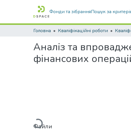
Фонди та зібрання
Пошук за критері
Головна
Кваліфікаційні роботи
Аналіз та впровадж
фінансових операці
Вантажиться...
Файли