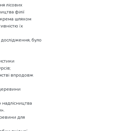
ня лісових
ицтва філії
зокрема шляхом
ивністю їх
 дослідження, було
истики
рсів;
ємстві впродовж
 деревини
о надлісництва
».
еревини для