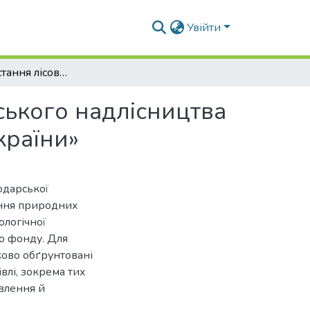
Увійти
Стан використання лісових ресурсів Миргородського надлісництва філії «Слобожанський лісовий офіс» ДП «Ліси України»
ського надлісництва
країни»
одарської
тання природних
ологічної
го фонду. Для
уково обґрунтовані
влі, зокрема тих
влення й