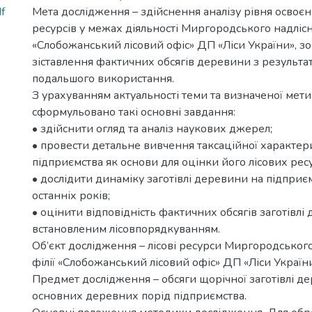
f
Мета дослідження – здійснення аналізу рівня освоєн
ресурсів у межах діяльності Миргородського надлісн
«Слобожанський лісовий офіс» ДП «Ліси України», 
зіставлення фактичних обсягів деревини з результат
подальшого використання.
З урахуванням актуальності теми та визначеної мети
сформульовано такі основні завдання:
• здійснити огляд та аналіз наукових джерел;
• провести детальне вивчення таксаційної характер
підприємства як основи для оцінки його лісових ресу
• дослідити динаміку заготівлі деревини на підпри
останніх років;
• оцінити відповідність фактичних обсягів заготівлі
встановленим лісовпорядкуванням.
Об’єкт дослідження – лісові ресурси Миргородськог
філії «Слобожанський лісовий офіс» ДП «Ліси України
Предмет дослідження – обсяги щорічної заготівлі д
основних деревних порід підприємства.