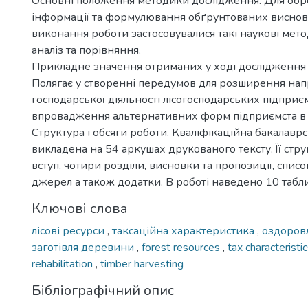
Основні положення методики дослідження. Для обр
інформації та формулювання обґрунтованих висновк
виконання роботи застосовувалися такі наукові мето
аналіз та порівняння.
Прикладне значення отриманих у ході дослідження 
Полягає у створенні передумов для розширення на
господарської діяльності лісогосподарських підприєм
впровадження альтернативних форм підприємста в г
Структура і обсяги роботи. Кваліфікаційна бакалавр
викладена на 54 аркушах друкованого тексту. Її стр
вступ, чотири розділи, висновки та пропозиції, спис
джерел а також додатки. В роботі наведено 10 табли
Ключові слова
лісові ресурси
,
таксаційна характеристика
,
оздоровл
заготівля деревини
,
forest resources
,
tax characteristi
rehabilitation
,
timber harvesting
Бібліографічний опис