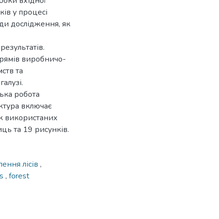
обки вхідної
ів у процесі
ди дослідження, як
результатів.
прямів виробничо-
ств та
алузі.
ська робота
уктура включає
ок використаних
ць та 19 рисунків.
ення лісів
,
cs
,
forest