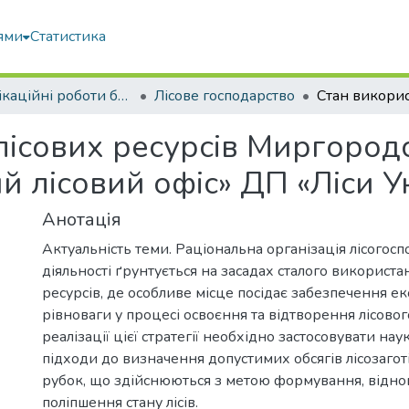
ями
Статистика
Кваліфікаційні роботи бакалаврів
Лісове господарство
лісових ресурсів Миргород
й лісовий офіс» ДП «Ліси У
Анотація
Актуальність теми. Раціональна організація лісогосп
діяльності ґрунтується на засадах сталого викорис
ресурсів, де особливе місце посідає забезпечення ек
рівноваги у процесі освоєння та відтворення лісово
реалізації цієї стратегії необхідно застосовувати на
підходи до визначення допустимих обсягів лісозаготі
рубок, що здійснюються з метою формування, відно
поліпшення стану лісів.