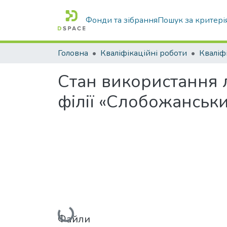
Фонди та зібрання
Пошук за критері
Головна
Кваліфікаційні роботи
Стан використання 
філії «Слобожанськи
Файли