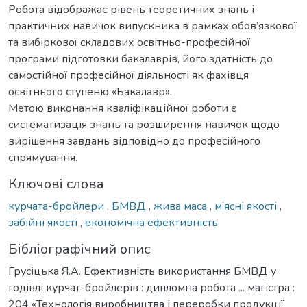
Робота відображає рівень теоретичних знань і
практичних навичок випускника в рамках обов’язкової
та вибіркової складових освітньо-професійної
програми підготовки бакалаврів, його здатність до
самостійної професійної діяльності як фахівця
освітнього ступеню «Бакалавр».
Метою виконання кваліфікаційної роботи є
систематизація знань та розширення навичок щодо
вирішення завдань відповідно до професійного
спрямування.
Ключові слова
курчата-бройлери
,
БМВД
,
жива маса
,
м’ясні якості
,
забійні якості
,
економічна ефективність
Бібліографічний опис
Грусіцька Я.А. Ефективність використання БМВД у
годівлі курчат-бройлерів : дипломна робота ... магістра :
204 «Технологія виробництва і переробки продукції