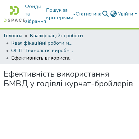
Фонди
Пошук за
та
Статистика
Увійти
критеріями
зібрання
Головна
Кваліфікаційні роботи
Кваліфікаційні роботи магістрів
ОПП "Технологія виробництва і переробки продукції тваринництва"
Ефективність використання БМВД у годівлі курчат-бройлерів
Ефективність використання
БМВД у годівлі курчат-бройлерів