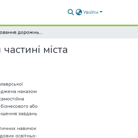
Увійти
Моделювання дорожньої мережі в центральній частині міста Гайсин Вінницької області
частині міста
алаврської
ерджена наказом
самостійна
 бізнесового або
рішення завдань
ктичних навичок
адових освітньо-