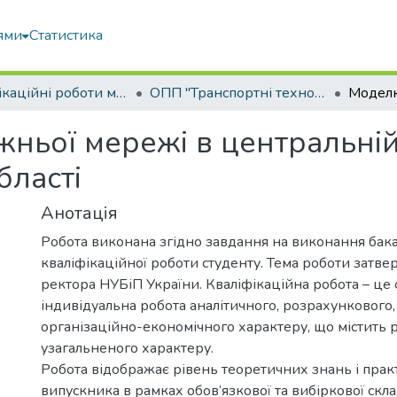
ями
Статистика
Кваліфікаційні роботи магістрів
ОПП "Транспортні технології на автомобільному транспорті"
ьої мережі в центральній 
бласті
Анотація
Робота виконана згідно завдання на виконання бак
кваліфікаційної роботи студенту. Тема роботи затв
ректора НУБіП України. Кваліфікаційна робота – це 
індивідуальна робота аналітичного, розрахункового,
організаційно-економічного характеру, що містить 
узагальненого характеру.
Робота відображає рівень теоретичних знань і пра
випускника в рамках обов’язкової та вибіркової скл