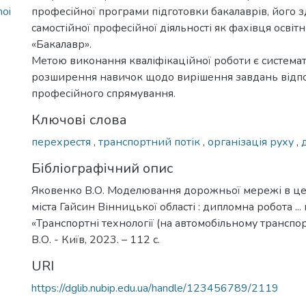
noi
професійної програми підготовки бакалаврів, його з
самостійної професійної діяльності як фахівця освіт
«Бакалавр».
Метою виконання кваліфікаційної роботи є системат
розширення навичок щодо вирішення завдань відп
професійного спрямування.
Ключові слова
перехрестя
,
транспортний потік
,
організація руху
,
Бібліографічний опис
Яковенко В.О. Моделювання дорожньої мережі в це
міста Гайсин Вінницької області : дипломна робота ... 
«Транспортні технології (на автомобільному транспор
В.О. - Київ, 2023. – 112 с.
URI
https://dglib.nubip.edu.ua/handle/123456789/2119