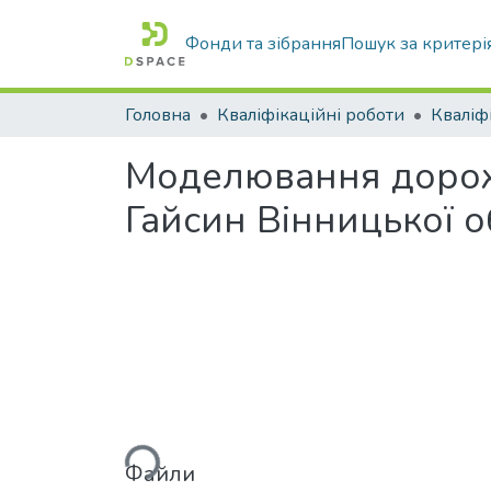
Фонди та зібрання
Пошук за критері
Головна
Кваліфікаційні роботи
Моделювання дорожн
Гайсин Вінницької о
Вантажиться...
Файли