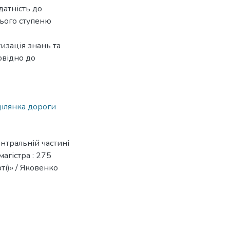
датність до
нього ступеню
изація знань та
овідно до
ділянка дороги
нтральній частині
магістра : 275
ті)» / Яковенко