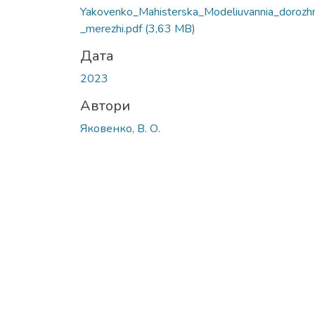
Yakovenko_Mahisterska_Modeliuvannia_dorozh
_merezhi.pdf
(3,63 MB)
Дата
2023
Автори
Яковенко, В. О.