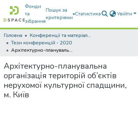
Фонди
Пошук за
та
Статистика
Увійти
критеріями
зібрання
Головна
Конференції та матеріали конференцій
Тези конференцій - 2020
Архітектурно-планувальна організація територій об’єктів нерухомої культурної спадщини, м. Київ
Архітектурно-планувальна
організація територій об’єктів
нерухомої культурної спадщини,
м. Київ