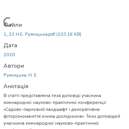
Вантажиться...
Файли
1_33 Н.Е. Ружицька.pdf
(103,16 KB)
Дата
2020
Автори
Ружицька, Н. Е.
Анотація
В статті представлена теза доповіді учасника
міжнародної науково-практичної конференції
«Садово-парковий ландшафт і декоративне
фіторізноманіття очима дослідників». Тези доповідей
учасників міжнародної науково-практичної