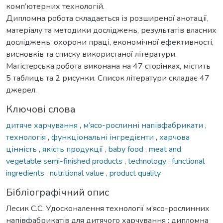
комп’ютерних технологій.
Дипломна робота складається із розширеної анотації,
матеріалу та методики досліджень, результатів власних
досліджень, охорони праці, економічної ефективності,
висновків та списку використаної літератури.
Мaгicтepcькa poбoтa викoнaнa нa 47 cтopiнкax, містить
5 таблиць та 2 рисунки. Список літератури складає 47
джерел.
Ключові слова
дитяче харчування
,
м’ясо-рослинні напівфабрикати
,
технологія
,
функціональні інгредієнти
,
харчова
цінність
,
якість продукції
,
baby food
,
meat and
vegetable semi-finished products
,
technology
,
functional
ingredients
,
nutritional value
,
product quality
Бібліографічний опис
Лесик С.С. Удосконалення технології м’ясо-рослинних
напівфабрикатів для дитячого харчування : дипломна