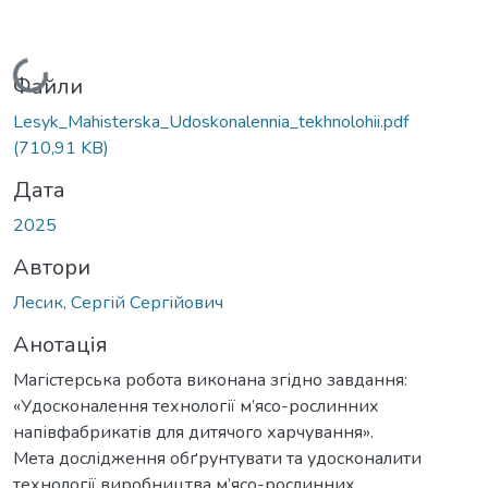
Вантажиться...
Файли
Lesyk_Mahisterska_Udoskonalennia_tekhnolohii.pdf
(710,91 KB)
Дата
2025
Автори
Лесик, Сергій Сергійович
Анотація
Магістерська робота виконана згідно завдання:
«Удосконалення технології м’ясо-рослинних
напівфабрикатів для дитячого харчування».
Мета дослідження обґрунтувати та удосконалити
технології виробництва м’ясо-рослинних