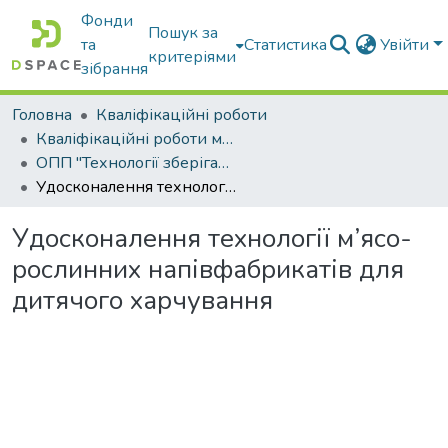
Фонди
Пошук за
та
Статистика
Увійти
критеріями
зібрання
Головна
Кваліфікаційні роботи
Кваліфікаційні роботи магістрів
ОПП "Технології зберігання, консервування та переробки м’яса"
Удосконалення технології м’ясо-рослинних напівфабрикатів для дитячого харчування
Удосконалення технології м’ясо-
рослинних напівфабрикатів для
дитячого харчування