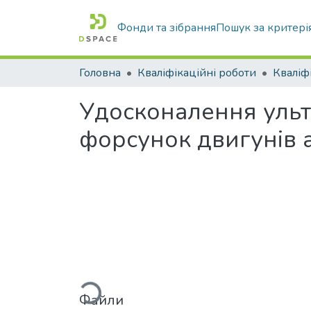
Фонди та зібрання
Пошук за критері
Головна
Кваліфікаційні роботи
Удосконалення ульт
форсунок двигунів 
Вантажиться...
Файли