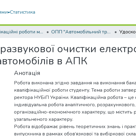
ями
Статистика
Кваліфікаційні роботи магістрів
ОПП "Автомобільний транспорт"
развукової очистки електр
автомобілів в АПК
Анотація
Робота виконана згідно завдання на виконання бак
кваліфікаційної роботи студенту. Тема роботи затв
ректора НУБіП України. Кваліфікаційна робота – це 
індивідуальна робота аналітичного, розрахункового,
організаційно-економічного характеру, що містить 
узагальненого характеру.
Робота відображає рівень теоретичних знань і пра
випускника в рамках обов’язкової та вибіркової скл