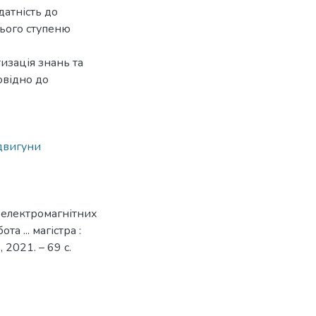
датність до
нього ступеню
изація знань та
овідно до
двигуни
 електромагнітних
а ... магістра :
 2021. – 69 с.