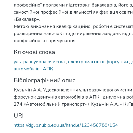
професійної програми підготовки бакалаврів, його з
самостійної професійної діяльності як фахівця освіт
«Бакалавр».
Метою виконання кваліфікаційної роботи є системат
розширення навичок щодо вирішення завдань відп
професійного спрямування.
Ключові слова
ультразвукова очистка
,
електромагнітні форсунки
,
автомобілів
,
АПК
Бібліографічний опис
Кузьмін А.А. Удосконалення ультразвукової очистки
форсунок двигунів автомобілів в АПК : дипломна робот
274 «Автомобільний транспорт» / Кузьмін А.А. - Київ,
URI
https://dglib.nubip.edu.ua/handle/123456789/154