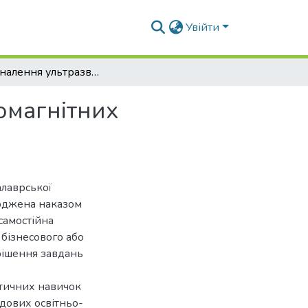
Увійти
Удосконалення ультразвукової очистки електромагнітних форсунок двигунів автомобілів в АПК
омагнітних
алаврської
ерджена наказом
самостійна
 бізнесового або
рішення завдань
ктичних навичок
адових освітньо-