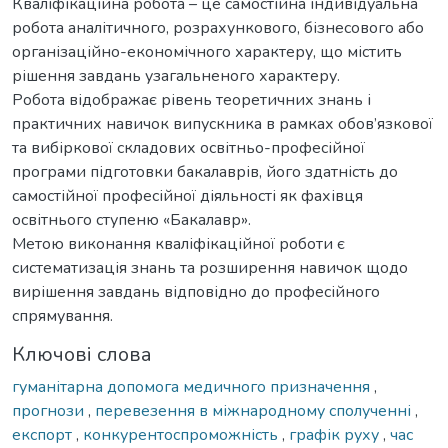
Кваліфікаційна робота – це самостійна індивідуальна
робота аналітичного, розрахункового, бізнесового або
організаційно-економічного характеру, що містить
рішення завдань узагальненого характеру.
Робота відображає рівень теоретичних знань і
практичних навичок випускника в рамках обов’язкової
та вибіркової складових освітньо-професійної
програми підготовки бакалаврів, його здатність до
самостійної професійної діяльності як фахівця
освітнього ступеню «Бакалавр».
Метою виконання кваліфікаційної роботи є
систематизація знань та розширення навичок щодо
вирішення завдань відповідно до професійного
спрямування.
Ключові слова
гуманітарна допомога медичного призначення
,
прогнози
,
перевезення в міжнародному сполученні
,
експорт
,
конкурентоспроможність
,
графік руху
,
час