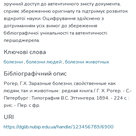
зручний доступ до автентичного змісту документа,
сприяє збереженню оригіналу та підтримує розвиток
відкритої науки. Оцифрування здійснено з
дотриманням усіх вимог до збереження
бібліографічної унікальності та автентичності
першоджерела.
Ключові слова
болезни
,
болезни людей
,
болезни животных
Бібліографічний опис
Рогер, Г.Х. Заразные болезни, свойственные как
людям, так и животным : редкая книга / Г. Х. Рогер. - С.-
Петербург : Типография В.С. Эттингера, 1894. - 224 с. :
рис. - Пер. с фр.
URI
https://dglib.nubip.edu.ua/handle/123456789/6900