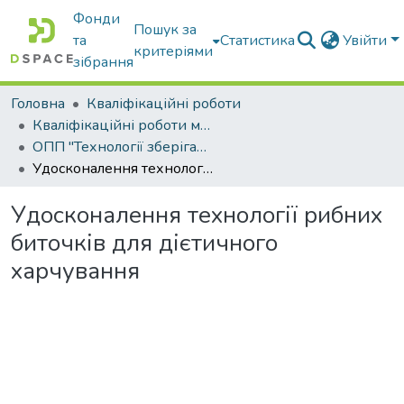
Фонди
Пошук за
та
Статистика
Увійти
критеріями
зібрання
Головна
Кваліфікаційні роботи
Кваліфікаційні роботи магістрів
ОПП "Технології зберігання та переробки водних біоресурсів"
Удосконалення технології рибних биточків для дієтичного харчування
Удосконалення технології рибних
биточків для дієтичного
харчування