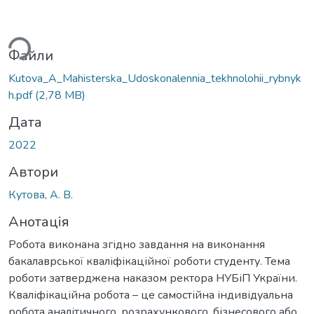
ься...
Файли
Kutova_A_Мahisterska_Udoskonalennia_tekhnolohii_rybnyk
h.pdf
(2,78 MB)
Дата
2022
Автори
Кутова, А. В.
Анотація
Робота виконана згідно завдання на виконання
бакалаврської кваліфікаційної роботи студенту. Тема
роботи затверджена наказом ректора НУБіП України.
Кваліфікаційна робота – це самостійна індивідуальна
робота аналітичного, розрахункового, бізнесового або