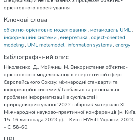
специфікацій не пов’язаних з процесом об’єктно-
орієнтовного проектування.
Ключові слова
об’єктно-орієнтовне моделювання
,
метамодель UML
,
інформаційні системи
,
енергетика
,
object-oriented
modeling
,
UML metamodel
,
information systems
,
energy
Бібліографічний опис
Ніколаєнко, Д., Мойжиш, М. Використання об'єктно-
орієнтовного моделювання в енергетичній сфері
Європейського Союзу: міжнародні стандарти та
інформаційні системи // Глобальні та регіональні
проблеми інформатизації в суспільстві і
природокористуванні '2023 : збірник матеріалів XI
Міжнародної науково-практичної конференції (м. Київ,
15-16 листопада 2023 р). – Київ : НУБіП України, 2023.
– С. 58-60.
URI