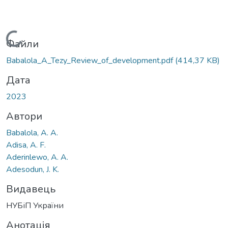
Вантажиться...
Файли
Babalola_A_Tezy_Review_of_development.pdf
(414,37 KB)
Дата
2023
Автори
Babalola, A. A.
Adisa, A. F.
Aderinlewo, A. A.
Adesodun, J. K.
Видавець
НУБіП України
Анотація