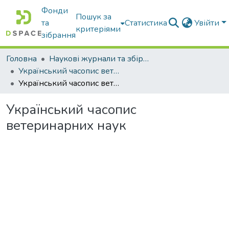
Фонди
Пошук за
та
Статистика
Увійти
критеріями
зібрання
Головна
Наукові журнали та збірники видань
Український часопис ветеринарних наук
Український часопис ветеринарних наук
Український часопис
ветеринарних наук
Вантажиться...