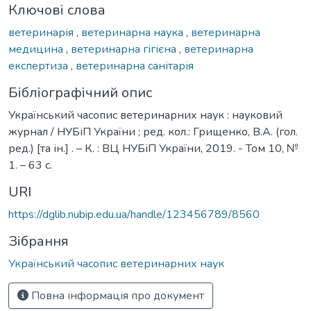
Ключові слова
ветеринарія
,
ветеринарна наука
,
ветеринарна
медицина
,
ветеринарна гігієна
,
ветеринарна
експертиза
,
ветеринарна санітарія
Бібліографічний опис
Український часопис ветеринарних наук : науковий
журнал / НУБіП України ; ред. кол.: Грищенко, В.А. (гол.
ред.) [та ін.] . – К. : ВЦ НУБіП України, 2019. - Том 10, №
1. – 63 с.
URI
https://dglib.nubip.edu.ua/handle/123456789/8560
Зібрання
Український часопис ветеринарних наук
Повна інформація про документ