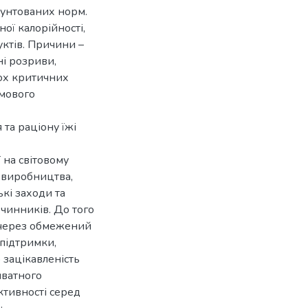
рунтованих норм.
ої калорійності,
уктів. Причини –
ні розриви,
кох критичних
ьмового
та раціону їжі
 на світовому
о виробництва,
ькі заходи та
 чинників. До того
 через обмежений
підтримки,
 зацікавленість
иватного
ктивності серед