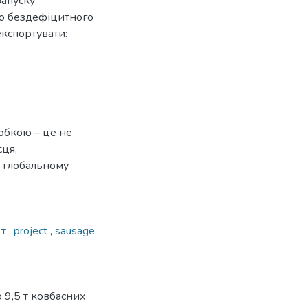
запуску
о бездефіцитного
експортувати:
обкою – це не
сця,
а глобальному
 т
,
project
,
sausage
 9,5 т ковбасних