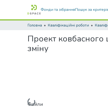
Фонди та зібрання
Пошук за критері
Головна
Кваліфікаційні роботи
Проект ковбасного ц
зміну
Вантажиться...
Файли