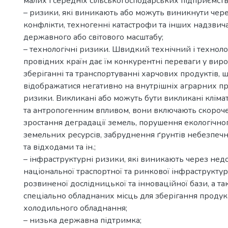
малих і середніх сільськогосподарських підприємств
– ризики, які виникають або можуть виникнути чер
конфлікти, техногенні катастрофи та інших надзвич
державного або світового масштабу;
– технологічні ризики. Швидкий технічний і технол
провідних країн дає їм конкурентні переваги у виро
зберіганні та транспортуванні харчових продуктів,
відображатися негативно на внутрішніх аграрних пр
ризики. Викликані або можуть бути викликані клім
та антропогенним впливом, вони включають скороче
зростання деградації земель, порушення екологічно
земельних ресурсів, забруднення ґрунтів небезпе
та відходами та ін.;
– інфраструктурні ризики, які виникають через нед
національної траспортної та ринкової інфраструктури
розвиненої дослідницької та інноваційної бази, а т
спеціально обладнаних місць для зберігання продукц
холодильного обладнання;
– низька державна підтримка;