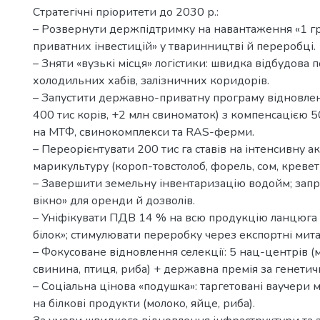
Стратегічні пріоритети до 2030 р.:
– Розвернути держпідтримку на навантаження «1 г
приватних інвестицій» у тваринництві й переробці.
– Зняти «вузькі місця» логістики: швидка відбудова п
холодильних хабів, залізничних коридорів.
– Запустити державно-приватну програму відновленн
400 тис корів, +2 млн свиноматок) з компенсацією 
на МТФ, свинокомплекси та RAS-ферми.
– Переорієнтувати 200 тис га ставів на інтенсивну ак
марикультуру (короп-товстолоб, форель, сом, кревет
– Завершити земельну інвентаризацію водойм; запр
вікно» для оренди й дозволів.
– Уніфікувати ПДВ 14 % на всю продукцію ланцюга 
білок»; стимулювати переробку через експортні мита
– Фокусоване відновлення селекції: 5 нац-центрів (
свинина, птиця, риба) + державна премія за генети
– Соціальна цінова «подушка»: таргетовані ваучери
на білкові продукти (молоко, яйце, риба).