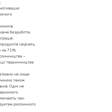
;
 мотивацію
реного
кликів;
івня безробіття,
грація.
родуктів свідчать,
я на 71%
ослинництва −
кції тваринництва
’язано не лише
ичиною також
анів. Одні не
варинного
лючають такі
одуктам рослинного