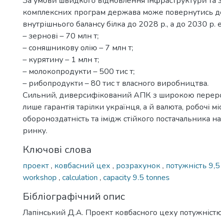
За умови швидкого відновлення інфраструктури та 
комплексних програм держава може повернутись д
внутрішнього балансу білка до 2028 р., а до 2030 р. 
– зернові – 70 млн т;
– соняшникову олію – 7 млн т;
– курятину – 1 млн т;
– молокопродукти – 500 тис т;
– рибопродукти – 80 тис т власного виробництва.
Сильний, диверсифікований АПК з широкою перер
лише гарантія тарілки українця, а й валюта, робочі мі
обороноздатність та імідж стійкого постачальника н
ринку.
Ключові слова
проект
,
ковбасний цех
,
розрахунок
,
потужність 9,5
workshop
,
calculation
,
capacity 9.5 tonnes
Бібліографічний опис
Лапінський Д.А. Проект ковбасного цеху потужністю