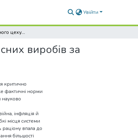
Увійти
Проект ковбасного цеху потужністю 9,5 т ковбасних виробів за зміну
сних виробів за
ся критично
же фактичні норми
я науково
ійна, інфляція й
бкі місця системи
 раціону впала до
ання більшості