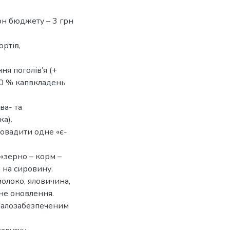
рн бюджету – 3 грн
ортів,
я поголів’я (+
50 % капвкладень
ва- та
ка).
овадити одне «є-
«зерно – корм –
 на сировину.
молоко, яловичина,
чне оновлення.
 малозабезпеченим