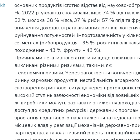
ekh
основних продуктів істотно відстає від науково-обґ
На 2022 р. українці споживали лише 74 % від належн
52 % молока, 38 % м’яса, 37 % риби, 57 % ягід та фр
зниження доходів, втрата активних ринків, логістич
руйнування потужностей, імпортозалежність у кіль
сегментах (рибопродукція – 95 %, рослинні олії пал
походження – 43 %, фрукти – 43 %).
Причинами негативної статистики щодо споживання 
викликані різними ризиками, такими, як:
– економічні ризики. Через загострення конкуренції
ринку харчових продуктів, нестабільність аграрног
спотворення ринкової ситуації через протекціоністс
високий ступінь залежності економіки від зовнішніх
ж, виробники можуть зазнавати зниження доходів
доступ до кредитних ресурсів і державних програм 
зростання податкового навантаження та недостатню
місцевих влад у реалізації механізмів державно-пр
партнерства, а також низький рівень інноваційної а