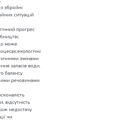
;
ез збройні
айних ситуацій
огічний прогрес
бництві,
 що може
оцесах;екологічні
атичними змінами
ння запасів води,
го балансу
чними речовинами
осконалість
, відсутність
акож недостачу
ії чи