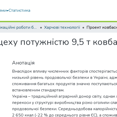
ями
Статистика
Кваліфікаційні роботи бакалаврів
Харчові технології
еху потужністю 9,5 т ковба
Анотація
Внаслідок впливу численних факторів спостерігаєть
низький рівень продовольчої безпеки в Україні, ад
споживання багатьох продуктів значно поступаютьс
встановленим стандартам.
Україна – традиційний аграрний донор світу, однак в
перекоси у структурі виробництва різко оголили сла
продовольчої безпеки. Середньодобова калорійність
2 650 ккал (-22 % до середнього рівня ЄС), а спожив