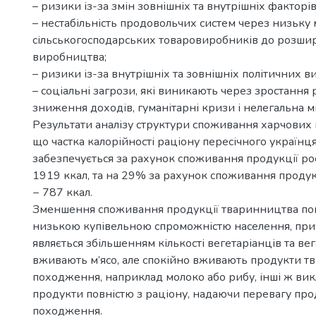
– ризики із-за змін зовнішніх та внутрішніх факторів
– нестабільність продовольчих систем через низьку
сільськогосподарських товаровиробників до розши
виробництва;
– ризики із-за внутрішніх та зовнішніх політичних ви
– соціальні загрози, які виникають через зростання р
зниження доходів, гуманітарні кризи і нелегальна мі
Результати аналізу структури споживання харчових п
що частка калорійності раціону пересічного українц
забезпечується за рахунок споживання продукції р
1919 ккал, та на 29% за рахунок споживання проду
− 787 ккал.
Зменшення споживання продукції тваринництва пов
низькою купівельною спроможністю населення, пр
являється збільшенням кількості вегетаріанців та вег
вживають м’ясо, але спокійно вживають продукти т
походження, наприклад молоко або рибу, інші ж вик
продукти повністю з раціону, надаючи перевагу пр
походження.