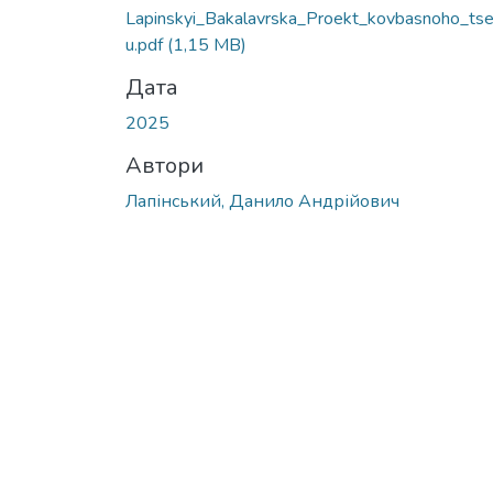
Lapinskyi_Bakalavrska_Proekt_kovbasnoho_ts
u.pdf
(1,15 MB)
Дата
2025
Автори
Лапінський, Данило Андрійович