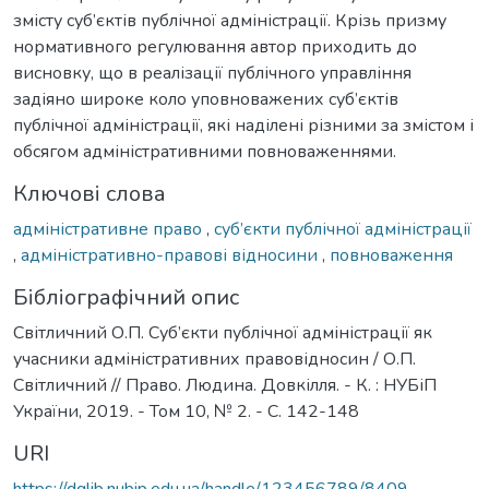
змісту суб’єктів публічної адміністрації. Крізь призму
нормативного регулювання автор приходить до
висновку, що в реалізації публічного управління
задіяно широке коло уповноважених суб’єктів
публічної адміністрації, які наділені різними за змістом і
обсягом адміністративними повноваженнями.
Ключові слова
адміністративне право
,
суб’єкти публічної адміністрації
,
адміністративно-правові відносини
,
повноваження
Бібліографічний опис
Світличний О.П. Суб’єкти публічної адміністрації як
учасники адміністративних правовідносин / О.П.
Світличний // Право. Людина. Довкілля. - К. : НУБіП
України, 2019. - Том 10, № 2. - С. 142-148
URI
https://dglib.nubip.edu.ua/handle/123456789/8409