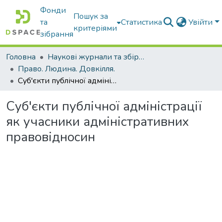
Фонди
Пошук за
та
Статистика
Увійти
критеріями
зібрання
Головна
Наукові журнали та збірники видань
Право. Людина. Довкілля.
Суб'єкти публічної адміністрації як учасники адміністративних правовідносин
Суб'єкти публічної адміністрації
як учасники адміністративних
правовідносин