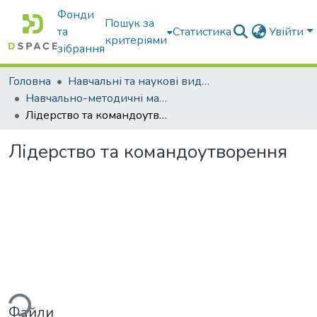
Фонди
Пошук за
та
Статистика
Увійти
критеріями
зібрання
Головна
Навчальні та наукові видання
Навчально-методичні матеріали
Лідерство та командоутворення
Лідерство та командоутворення
ься...
Файли