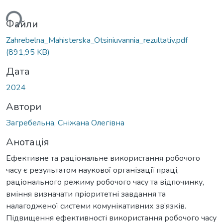
житься...
Файли
Zahrebelna_Mahisterska_Otsiniuvannia_rezultativ.pdf
(891,95 KB)
Дата
2024
Автори
Загребельна, Сніжана Олегівна
Анотація
Ефективне та раціональне використання робочого
часу є результатом наукової організації праці,
раціонального режиму робочого часу та відпочинку,
вміння визначати пріоритетні завдання та
налагодженої системи комунікативних зв’язків.
Підвищення ефективності використання робочого часу