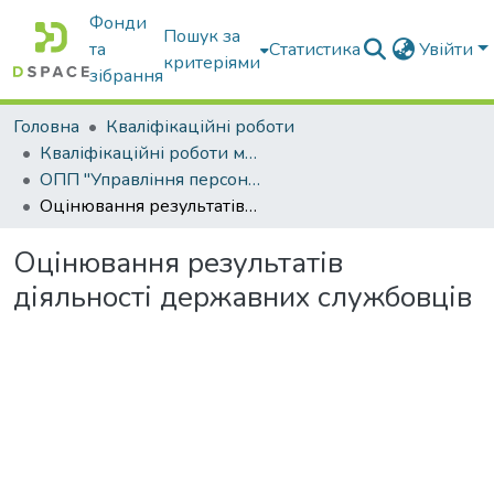
Фонди
Пошук за
та
Статистика
Увійти
критеріями
зібрання
Головна
Кваліфікаційні роботи
Кваліфікаційні роботи магістрів
ОПП "Управління персоналом"
Оцінювання результатів діяльності державних службовців
Оцінювання результатів
діяльності державних службовців