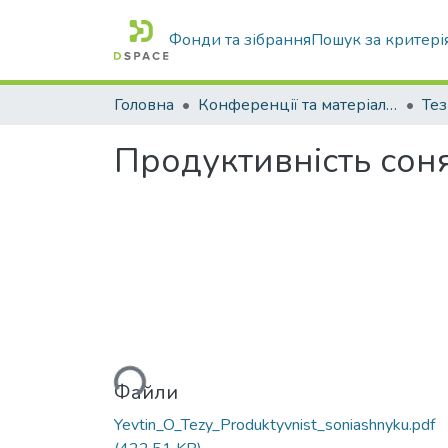
Фонди та зібрання
Пошук за критері
Головна
Конференції та матеріали конференцій
Тез
Продуктивність сон
Вантажиться...
Файли
Yevtin_O_Tezy_Produktyvnist_soniashnyku.pdf