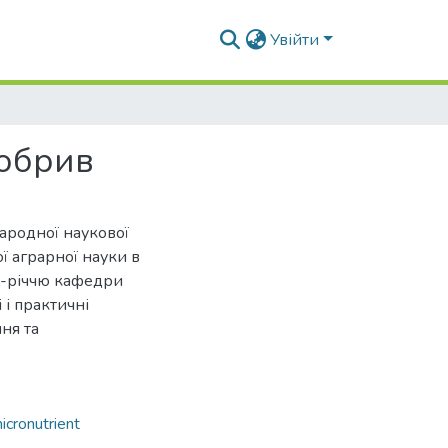
Увійти
добрив
народної наукової
ї аграрної науки в
25-річчю кафедри
 і практичні
ня та
icronutrient