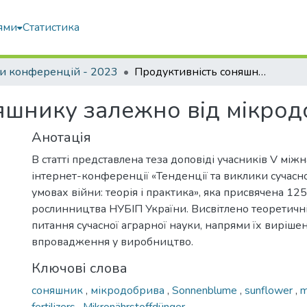
ями
Статистика
и конференцій - 2023
Продуктивність соняшнику залежно від мікродобрив
яшнику залежно від мікро
Анотація
В статті представлена теза доповіді учасників V між
інтернет-конференції «Тенденції та виклики сучасно
умовах війни: теорія і практика», яка присвячена 1
рослинництва НУБІП України. Висвітлено теоретичні
питання сучасної аграрної науки, напрями їх вирішен
впровадження у виробництво.
Ключові слова
соняшник
,
мікродобрива
,
Sonnenblume
,
sunflower
,
m