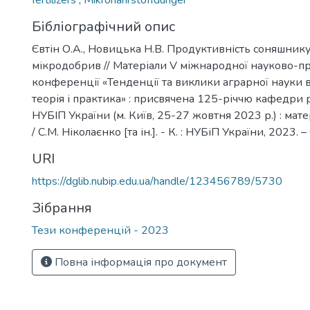
fertilizers
,
Mikronährstoffdünger
Бібліографічний опис
Євтін О.А., Новицька Н.В. Продуктивність соняшник
мікродобрив // Матеріали V міжнародної науково-п
конференції «Тенденції та виклики аграрної науки в
теорія і практика» : присвячена 125-річчю кафедри
НУБІП України (м. Київ, 25-27 жовтня 2023 р.) : мат
/ С.М. Ніколаєнко [та ін.]. - К. : НУБіП України, 2023. –
URI
https://dglib.nubip.edu.ua/handle/123456789/5730
Зібрання
Тези конференцій - 2023
Повна інформація про документ