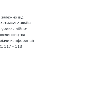
у залежно від
рактичної онлайн
 умовах війни:
 рослинництва
еріали конференції
 С. 117 - 118