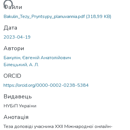
ться...
Файли
Bakulin_Tezy_Pryntsypy_planuvannia.pdf
(318,99 KB)
Дата
2023-04-19
Автори
Бакулін, Євгеній Анатолійович
Білецький, А. Л.
ORCID
https://orcid.org/0000-0002-0238-5384
Видавець
НУБіП України
Анотація
Теза доповіді учасника ХXІI Міжнародної онлайн-