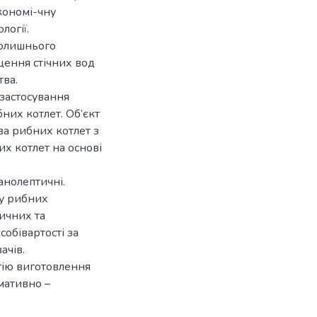
економі-чну
логії.
колишнього
щення стічних вод
тва.
застосування
них котлет. Об’єкт
ва рибних котлет з
х котлет на основі
анолептичні.
ту рибних
ичних та
обівартості за
ачів.
гію виготовлення
мативно –