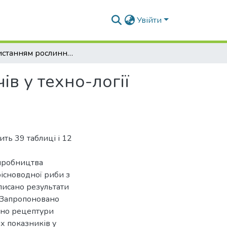
Увійти
Використанням рослинних структуроутворювачів у техно-логії рибних напівфабрикатів
в у техно-логії
ить 39 таблиці і 12
виробництва
існоводної риби з
писано результати
. Запропоновано
ено рецептури
х показників у