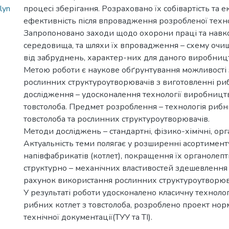
lyn
процесі зберігання. Розраховано їх собівартість та 
ефективність після впровадження розробленої техно
Запропоновано заходи щодо охорони праці та нав
середовища, та шляхи їх впровадження – схему очи
від забруднень, характер-них для даного виробниц
Метою роботи є наукове обґрунтування можливості 
рослинних структуроутворювачів з виготовленні риб
дослідження – удосконалення технології виробницт
товстолоба. Предмет розроблення – технологія рибни
товстолоба та рослинних структуроутворювачів.
Методи досліджень – стандартні, фізико-хімічні, орг
Актуальність теми полягає у розширенні асортимен
напівфабрикатів (котлет), покращення їх органолепт
структурно – механічних властивостей здешевлення с
рахунок використання рослинних структуроутворюв
У результаті роботи удосконалено класичну техноло
рибних котлет з товстолоба, розроблено проект нор
технічної документації(ТУУ та ТІ).