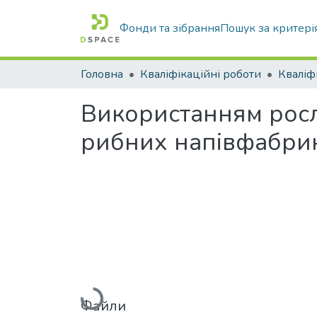
Фонди та зібрання
Пошук за критері
Головна
Кваліфікаційні роботи
Використанням росл
рибних напівфабрик
Вантажиться...
Файли