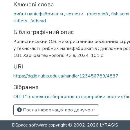
Ключові слова
рибні напівфабрикати
,
котлети
,
товстолоб
,
fish semi
cutlets
,
fathead
Бібліографічний опис
Копистинський О.В. Використанням рослинних стру
у техно-логії рибних напівфабрикатів : дипломна робот
181 Харчові технології. Київ, 2024. 101 с.
URI
https://dglib.nubip.edu.ua/handle/123456789/4837
Зібрання
ОПП "Технології зберігання та переробки водних біо
Повна інформація про документ
DSpace software
copyright © 2002-2026
LYRASIS