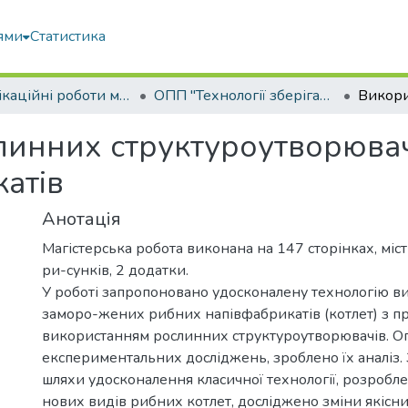
ями
Статистика
Кваліфікаційні роботи магістрів
ОПП "Технології зберігання та переробки водних біоресурсів"
инних структуроутворювачі
атів
Анотація
Магістерська робота виконана на 147 сторінках, міст
ри-сунків, 2 додатки.
У роботі запропоновано удосконалену технологію 
заморо-жених рибних напівфабрикатів (котлет) з пр
використанням рослинних структуроутворювачів. О
експериментальних досліджень, зроблено їх аналіз
шляхи удосконалення класичної технології, розробл
нових видів рибних котлет, досліджено зміни якісни