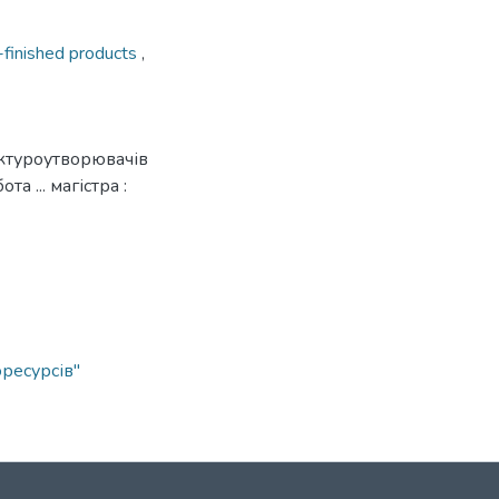
-finished products
,
ктуроутворювачів
а ... магістра :
ресурсів"