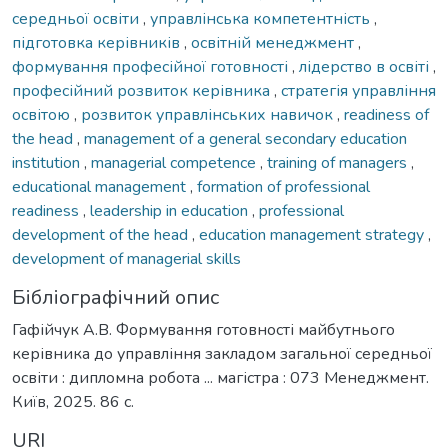
середньої освіти
,
управлінська компетентність
,
підготовка керівників
,
освітній менеджмент
,
формування професійної готовності
,
лідерство в освіті
,
професійний розвиток керівника
,
стратегія управління
освітою
,
розвиток управлінських навичок
,
readiness of
the head
,
management of a general secondary education
institution
,
managerial competence
,
training of managers
,
educational management
,
formation of professional
readiness
,
leadership in education
,
professional
development of the head
,
education management strategy
,
development of managerial skills
Бібліографічний опис
Гафійчук А.В. Формування готовності майбутнього
керівника до управління закладом загальної середньої
освіти : дипломна робота ... магістра : 073 Менеджмент.
Київ, 2025. 86 с.
URI