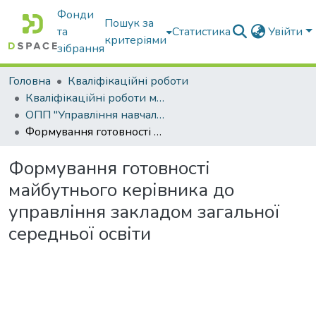
Фонди
Пошук за
та
Статистика
Увійти
критеріями
зібрання
Головна
Кваліфікаційні роботи
Кваліфікаційні роботи магістрів
ОПП "Управління навчальним закладом"
Формування готовності майбутнього керівника до управління закладом загальної середньої освіти
Формування готовності
майбутнього керівника до
управління закладом загальної
середньої освіти