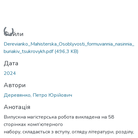
Вантажиться...
Файли
Derevianko_Mahisterska_Osoblyvosti_formuvannia_nasinnia_
buriakiv_tsukrovykh.pdf
(496,3 KB)
Дата
2024
Автори
Деревянко, Петро Юрійович
Анотація
Випускна магістерська робота викладена на 58
сторінках комп’ютерного
набору, складається з вступу, огляду літератури, розділу,