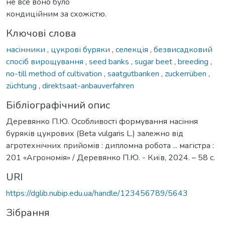
не все воно було
кондиційним за схожістю.
Ключові слова
насінники
,
цукрові буряки
,
селекція
,
безвисадковий
спосіб вирощування
,
seed banks
,
sugar beet
,
breeding
,
no-till method of cultivation
,
saatgutbanken
,
zuckerrüben
,
züchtung
,
direktsaat-anbauverfahren
Бібліографічний опис
Деревянко П.Ю. Особливості формування насіння
буряків цукрових (Beta vulgaris L.) залежно від
агротехнічних прийомів : дипломна робота ... магістра :
201 «Агрономія» / Деревянко П.Ю. - Київ, 2024. – 58 с.
URI
https://dglib.nubip.edu.ua/handle/123456789/5643
Зібрання