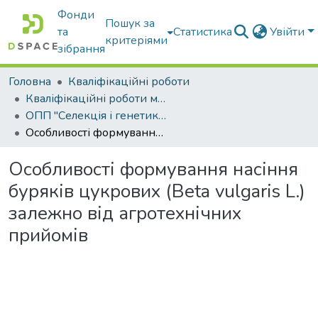
Фонди
Пошук за
та
Статистика
Увійти
критеріями
зібрання
Головна
Кваліфікаційні роботи
Кваліфікаційні роботи магістрів
ОПП "Селекція і генетика сільськогосподарських культур"
Особливості формування насіння буряків цукрових (Beta vulgaris L.) залежно від агротехнічних прийомів
Особливості формування насіння
буряків цукрових (Beta vulgaris L.)
залежно від агротехнічних
прийомів