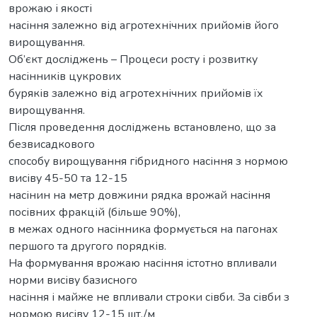
врожаю і якості
насіння залежно від агротехнічних прийомів його
вирощування.
Об’єкт досліджень – Процеси росту і розвитку
насінників цукрових
буряків залежно від агротехнічних прийомів їх
вирощування.
Після проведення досліджень встановлено, що за
безвисадкового
способу вирощування гібридного насіння з нормою
висіву 45-50 та 12-15
насінин на метр довжини рядка врожай насіння
посівних фракцій (більше 90%),
в межах одного насінника формується на пагонах
першого та другого порядків.
На формування врожаю насіння істотно впливали
норми висіву базисного
насіння і майже не впливали строки сівби. За сівби з
нормою висіву 12-15 шт./м