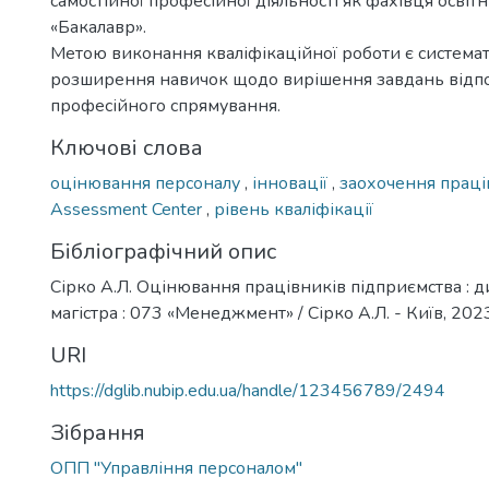
самостійної професійної діяльності як фахівця освіт
«Бакалавр».
Метою виконання кваліфікаційної роботи є системат
розширення навичок щодо вирішення завдань відп
професійного спрямування.
Ключові слова
оцінювання персоналу
,
інновації
,
заохочення прац
Assessment Center
,
рівень кваліфікації
Бібліографічний опис
Сірко А.Л. Оцінювання працівників підприємства : ди
магістра : 073 «Менеджмент» / Сірко А.Л. - Київ, 2023.
URI
https://dglib.nubip.edu.ua/handle/123456789/2494
Зібрання
ОПП "Управління персоналом"