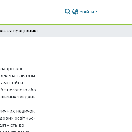
Увійти
Оцінювання працівників підприємства
алаврської
ерджена наказом
самостійна
 бізнесового або
рішення завдань
ктичних навичок
адових освітньо-
датність до