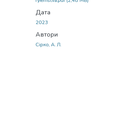
ryiemstva.pdf
(2,48 MB)
Дата
2023
Автори
Сірко, А. Л.