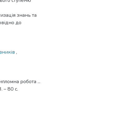
нього ступеню
изація знань та
овідно до
івників
,
пломна робота ...
 – 80 с.