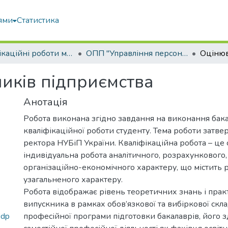
ями
Статистика
Кваліфікаційні роботи магістрів
ОПП "Управління персоналом"
иків підприємства
Анотація
Робота виконана згідно завдання на виконання бак
кваліфікаційної роботи студенту. Тема роботи затв
ректора НУБіП України. Кваліфікаційна робота – це 
індивідуальна робота аналітичного, розрахункового,
організаційно-економічного характеру, що містить 
узагальненого характеру.
Робота відображає рівень теоретичних знань і пра
випускника в рамках обов’язкової та вибіркової скл
idp
професійної програми підготовки бакалаврів, його з