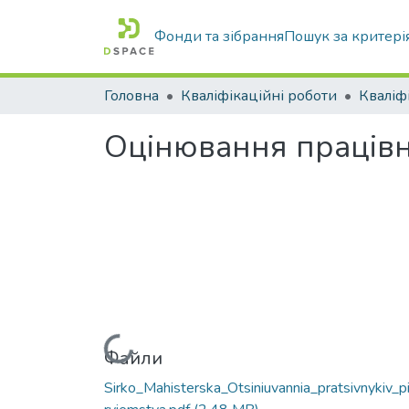
Фонди та зібрання
Пошук за критері
Головна
Кваліфікаційні роботи
Оцінювання працівн
Вантажиться...
Файли
Sirko_Mahisterska_Otsiniuvannia_pratsivnykiv_p