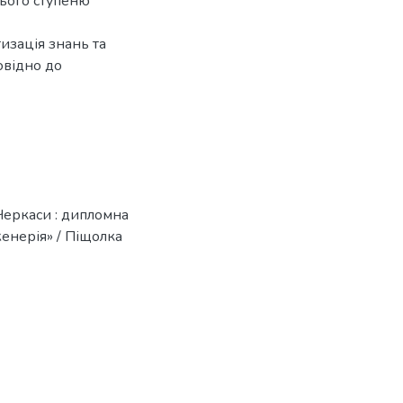
нього ступеню
изація знань та
овідно до
Черкаси : дипломна
женерія» / Піщолка