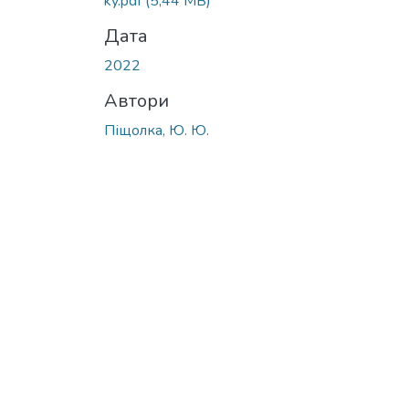
ky.pdf
(5,44 MB)
Дата
2022
Автори
Піщолка, Ю. Ю.