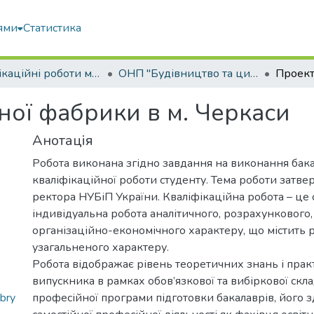
ями
Статистика
Кваліфікаційні роботи магістрів
ОНП "Будівництво та цивільна інженерія"
ої фабрики в м. Черкаси
Анотація
Робота виконана згідно завдання на виконання бак
кваліфікаційної роботи студенту. Тема роботи затв
ректора НУБіП України. Кваліфікаційна робота – це 
індивідуальна робота аналітичного, розрахункового,
організаційно-економічного характеру, що містить 
узагальненого характеру.
Робота відображає рівень теоретичних знань і пра
випускника в рамках обов’язкової та вибіркової скл
bry
професійної програми підготовки бакалаврів, його з