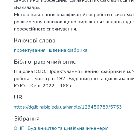
самостійної професійної діяльності як фахівця освіт
«Бакалавр».
Метою виконання кваліфікаційної роботи є системат
розширення навичок щодо вирішення завдань відп
професійного спрямування.
Ключові слова
проектування
,
швейна фабрика
Бібліографічний опис
Піщолка Ю.Ю. Проектування швейної фабрики в м. 
робота ... магістра : 192 «Будівництво та цивільна ін
Ю.Ю. - Київ, 2022. - 166 с.
URI
https://dglib.nubip.edu.ua/handle/123456789/5753
Зібрання
ОНП "Будівництво та цивільна інженерія"