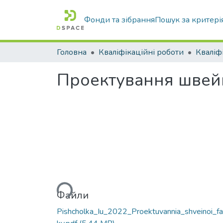
Фонди та зібрання
Пошук за критері
Головна
Кваліфікаційні роботи
Проектування швейн
Вантажиться...
Файли
Pishcholka_Iu_2022_Proektuvannia_shveinoi_fa