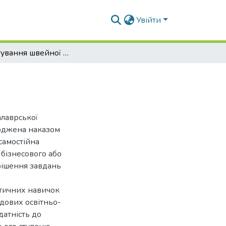
Увійти
Проектування швейної фабрики в м. Черкаси
алаврської
ерджена наказом
самостійна
 бізнесового або
рішення завдань
ктичних навичок
адових освітньо-
датність до