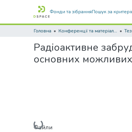
Фонди та зібрання
Пошук за критері
Головна
Конференції та матеріали конференцій
Тез
Радіоактивне забруд
основних можливих 
Вантажиться...
Файли