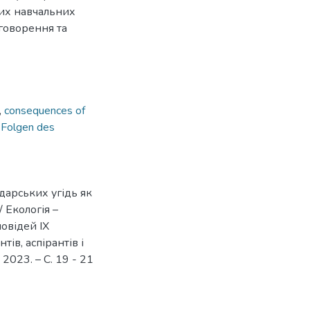
них навчальних
бговорення та
,
consequences of
,
Folgen des
дарських угідь як
 Екологія –
повідей ІХ
ів, аспірантів і
 2023. – С. 19 - 21