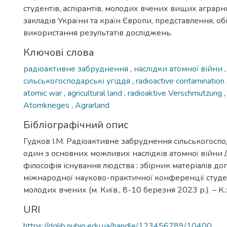
студентів, аспірантів, молодих вчених вищих аграр
закладів України та країн Європи, представлення, о
використання результатів досліджень.
Ключові слова
радіоактивне забруднення
,
наслідки атомної війни
,
сільськогосподарські угіддя
,
radioactive contamination
atomic war
,
agricultural land
,
radioaktive Verschmutzung
Atomkrieges
,
Agrarland
Бібліографічний опис
Гудков І.М. Радіоактивне забруднення сільськогоспо
один з основних можливих наслідків атомної війни //
філософія існування людства : збірник матеріалів до
міжнародної науково-практичної конференції студент
молодих вчених (м. Київ., 8-10 березня 2023 р.). – К.:
URI
https://dglib.nubip.edu.ua/handle/123456789/10400