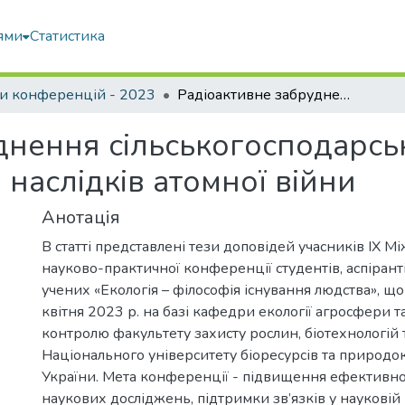
ями
Статистика
и конференцій - 2023
Радіоактивне забруднення сільськогосподарських угідь як один з основних можливих наслідків атомної війни
нення сільськогосподарськ
наслідків атомної війни
Анотація
В статті представлені тези доповідей учасників ІХ М
науково-практичної конференції студентів, аспірант
учених «Екологія – філософія існування людства», щ
квітня 2023 р. на базі кафедри екології агросфери т
контролю факультету захисту рослин, біотехнологій т
Національного університету біоресурсів та природ
України. Мета конференції - підвищення ефективност
наукових досліджень, підтримки зв’язків у науковій 