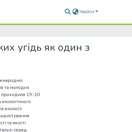
Увійти
их угідь як один з
іжнародної
ів та молодих
о проходила 19-20
а екологічного
а екології
окористування
і та якості
галузі серед