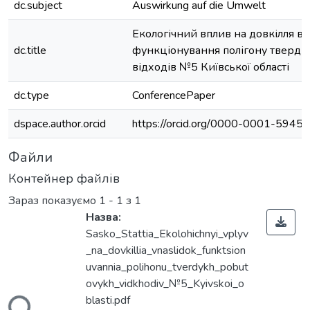
dc.subject
Auswirkung auf die Umwelt
Екологічний вплив на довкілля вн
dc.title
функціонування полігону тверди
відходів №5 Київської області
dc.type
ConferencePaper
dspace.author.orcid
https://orcid.org/0000-0001-5945
Файли
Контейнер файлів
Зараз показуємо
1 - 1 з 1
Назва:
Sasko_Stattia_Ekolohichnyi_vplyv
_na_dovkillia_vnaslidok_funktsion
uvannia_polihonu_tverdykh_pobut
ovykh_vidkhodiv_№5_Kyivskoi_o
blasti.pdf