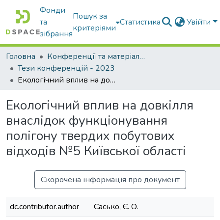
Фонди
Пошук за
та
Статистика
Увійти
критеріями
зібрання
Головна
Конференції та матеріали конференцій
Тези конференцій - 2023
Екологічний вплив на довкілля внаслідок функціонування полігону твердих побутових відходів №5 Київської області
Екологічний вплив на довкілля
внаслідок функціонування
полігону твердих побутових
відходів №5 Київської області
Скорочена інформація про документ
dc.contributor.author
Сасько, Є. О.