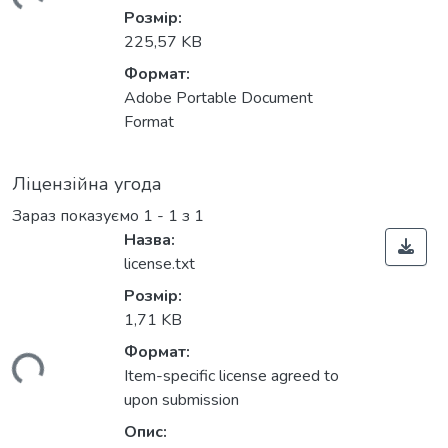
ься...
Розмір:
225,57 KB
Формат:
Adobe Portable Document
Format
Ліцензійна угода
Зараз показуємо
1 - 1 з 1
Назва:
license.txt
Розмір:
1,71 KB
Формат:
ься...
Item-specific license agreed to
upon submission
Опис: