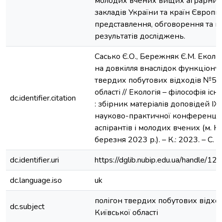
молодих вчених вищих аграрних
закладів України та країн Європи,
представлення, обговорення та 
результатів досліджень.
Сасько Є.О., Бережняк Є.М. Еколо
на довкілля внаслідок функціону
твердих побутових відходів №5 К
області // Екологія – філософія іс
dc.identifier.citation
: збірник матеріалів доповідей І
науково-практичної конференції 
аспірантів і молодих вчених (м. Ки
березня 2023 р.). – К.: 2023. – С. 
dc.identifier.uri
https://dglib.nubip.edu.ua/handle
dc.language.iso
uk
полігон твердих побутових відхо
dc.subject
Київської області