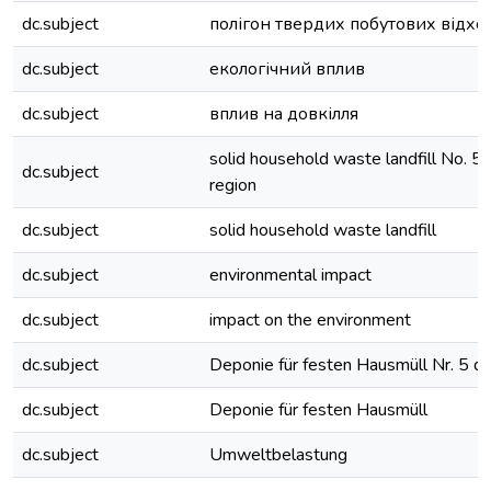
dc.subject
полігон твердих побутових відхо
dc.subject
екологічний вплив
dc.subject
вплив на довкілля
solid household waste landfill No. 5 
dc.subject
region
dc.subject
solid household waste landfill
dc.subject
environmental impact
dc.subject
impact on the environment
dc.subject
Deponie für festen Hausmüll Nr. 5 d
dc.subject
Deponie für festen Hausmüll
dc.subject
Umweltbelastung