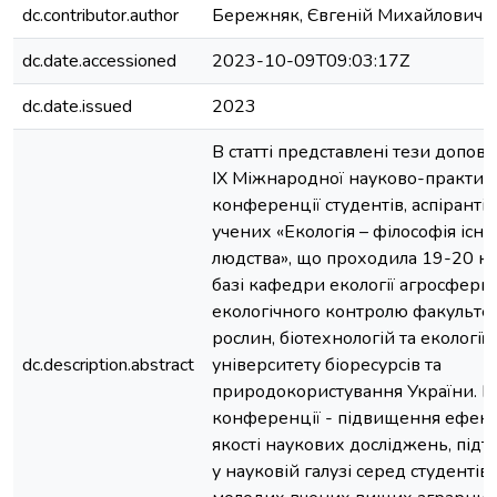
dc.contributor.author
Бережняк, Євгеній Михайлович
dc.date.accessioned
2023-10-09T09:03:17Z
dc.date.issued
2023
В статті представлені тези допові
ІХ Міжнародної науково-практич
конференції студентів, аспіранті
учених «Екологія – філософія існ
людства», що проходила 19-20 кв
базі кафедри екології агросфери 
екологічного контролю факультет
рослин, біотехнологій та екології
dc.description.abstract
університету біоресурсів та
природокористування України. М
конференції - підвищення ефект
якості наукових досліджень, підт
у науковій галузі серед студентів, 