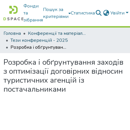
Фонди
Пошук за
та
Статистика
Увійти
критеріями
зібрання
Головна
Конференції та матеріали конференцій
Тези конференцій - 2025
Розробка і обґрунтування заходів з оптимізації договірних відносин туристичних агенцій із постачальниками
Розробка і обґрунтування заходів
з оптимізації договірних відносин
туристичних агенцій із
постачальниками