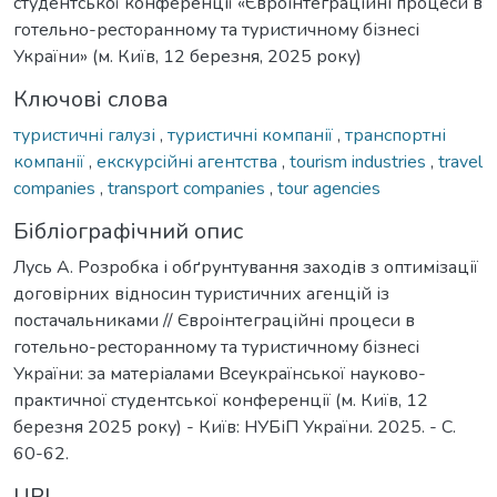
студентської конференції «Євроінтеграційні процеси в
готельно-ресторанному та туристичному бізнесі
України» (м. Київ, 12 березня, 2025 року)
Ключові слова
туристичні галузі
,
туристичні компанії
,
транспортні
компанії
,
екскурсійні агентства
,
tourism industries
,
travel
companies
,
transport companies
,
tour agencies
Бібліографічний опис
Лусь А. Розробка і обґрунтування заходів з оптимізації
договірних відносин туристичних агенцій із
постачальниками // Євроінтеграційні процеси в
готельно-ресторанному та туристичному бізнесі
України: за матеріалами Всеукраїнської науково-
практичної студентської конференції (м. Київ, 12
березня 2025 року) - Київ: НУБіП України. 2025. - С.
60-62.
URI