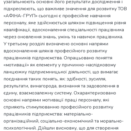
узагальнюють основні його результати дослідження і
підкреслюють, що важливе значення для розвитку ТОВ
«АФІНА-ГРУП» сьогодні є професійне навчання
персоналу, яке здійснюється шляхом підвищення рівня
кваліфікації, вдосконалення спеціальності працівника
через оновлення знань, умінь та навичок працівника.
У третьому розділі визначено основні напрями
вдосконалення шляхів професійного розвитку
працівників підприємства. Опрацьовано поняття
«мотивації» як елементу у причинно-наслідковому
ланцюжку підприємницької діяльності, що вимагає
поєднання таких понять, як: здібності, зусилля,
результати, винагорода, визнання та задоволення в
єдину, взаємозалежну систему. Охарактеризовано
основні напрями мотивації праці персоналу, які
сприяють стимулюванню професійного розвитку
працівників підприємства: матеріально-
організаційний, соціально-економічний та морально-
психологічний. Дійшли висновку, що для створення