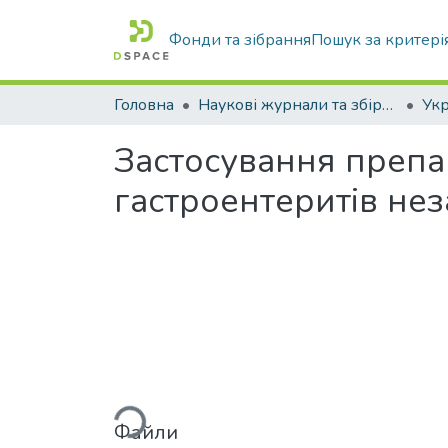
Фонди та зібрання
Пошук за критері
Головна
Наукові журнали та збірники видань
Застосування препар
гастроентеритів неза
Вантажиться...
Файли