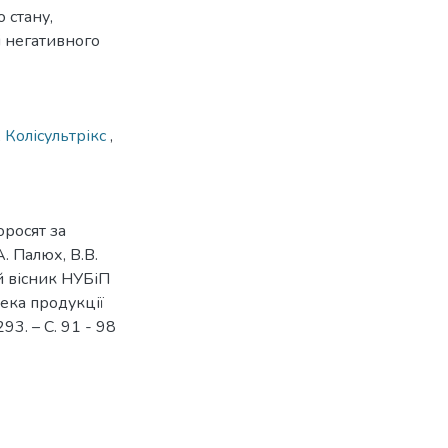
 стану,
і негативного
,
Колісультрікс
,
оросят за
А. Палюх, В.В.
ий вісник НУБіП
пека продукції
93. – С. 91 - 98