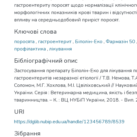
гастроентериту поросят щодо нормалізації клінічного
морфологічних показників крові тварин і відсутност
впливу на середньодобовий приріст поросят.
Ключові слова
поросята
,
гастроентерит
,
Біполін-Еко
,
Фармазін 50
профілактика
,
лікування
Бібліографічний опис
Застосування препарату Біполін-Еко для лікування п
гастроентеритів незаразної етіології / Т.В. Немова, Т.
Соломон, М.Г. Хохлова, М.І. Цвіліховський // Науков
України. Серія : Ветеринарна медицина, якість і без
тваринництва. – К. : ВЦ НУБіП України, 2018. - Вип. 2
URI
https://dglib.nubip.edu.ua/handle/123456789/8539
Зібрання