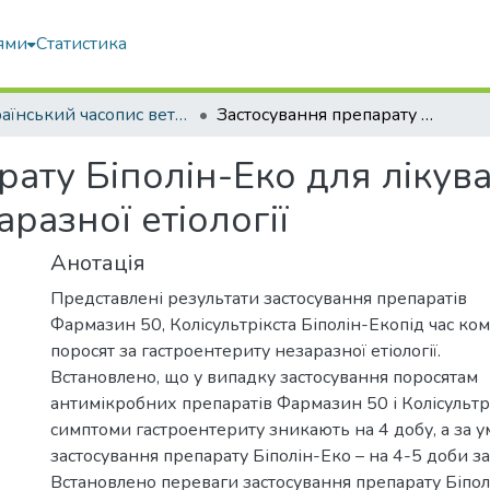
ями
Статистика
Український часопис ветеринарних наук
Застосування препарату Біполін-Еко для лікування поросят за гастроентеритів незаразної етіології
ату Біполін-Еко для лікув
разної етіології
Анотація
Представлені результати застосування препаратів
Фармазин 50, Колісультрікста Біполін-Екопід час ком
поросят за гастроентериту незаразної етіології.
Встановлено, що у випадку застосування поросятам
антимікробних препаратів Фармазин 50 і Колісультрі
симптоми гастроентериту зникають на 4 добу, а за у
застосування препарату Біполін-Еко – на 4-5 доби 
Встановлено переваги застосування препарату Біпол