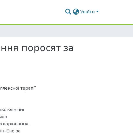
Увійти
ання поросят за
плексної терапії
кс клінічні
мов
захворювання.
ін-Еко за