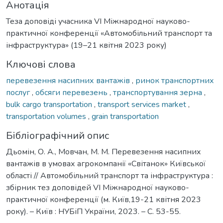
Анотація
Теза доповіді учасника VІ Міжнародної науково-
практичної конференції «Автомобільний транспорт та
інфраструктура» (19–21 квітня 2023 року)
Ключові слова
перевезення насипних вантажів
,
ринок транспортних
послуг
,
обсяги перевезень
,
транспортування зерна
,
bulk cargo transportation
,
transport services market
,
transportation volumes
,
grain transportation
Бібліографічний опис
Дьомін, О. А., Мовчан, М. М. Перевезення насипних
вантажів в умовах агрокомпанії «Світанок» Київської
області // Автомобільний транспорт та інфраструктура :
збірник тез доповідей VІ Міжнародної науково-
практичної конференції (м. Київ,19-21 квітня 2023
року). – Київ : НУБіП України, 2023. – С. 53-55.