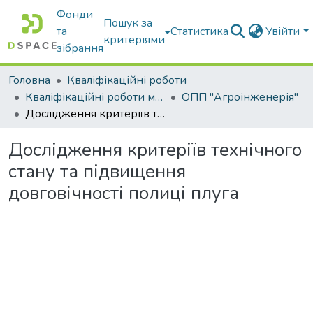
Фонди
Пошук за
та
Статистика
Увійти
критеріями
зібрання
Головна
Кваліфікаційні роботи
Кваліфікаційні роботи магістрів
ОПП "Агроінженерія"
Дослідження критеріїв технічного стану та підвищення довговічності полиці плуга
Дослідження критеріїв технічного
стану та підвищення
довговічності полиці плуга