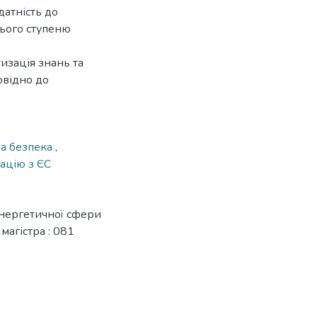
датність до
нього ступеню
изація знань та
овідно до
а безпека
,
іацію з ЄС
енергетичної сфери
 магістра : 081