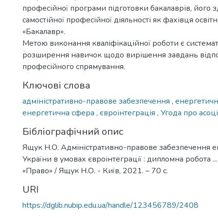
професійної програми підготовки бакалаврів, його з
самостійної професійної діяльності як фахівця освіт
«Бакалавр».
Метою виконання кваліфікаційної роботи є системат
розширення навичок щодо вирішення завдань відп
професійного спрямування.
Ключові слова
адміністративно-правове забезпечення
,
енергетичн
енергетична сфера
,
євроінтеграція
,
Угода про асоц
Бібліографічний опис
Ящук Н.О. Адміністративно-правове забезпечення 
України в умовах євроінтеграції : дипломна робота ...
«Право» / Ящук Н.О. - Київ, 2021. – 70 с.
URI
https://dglib.nubip.edu.ua/handle/123456789/2408