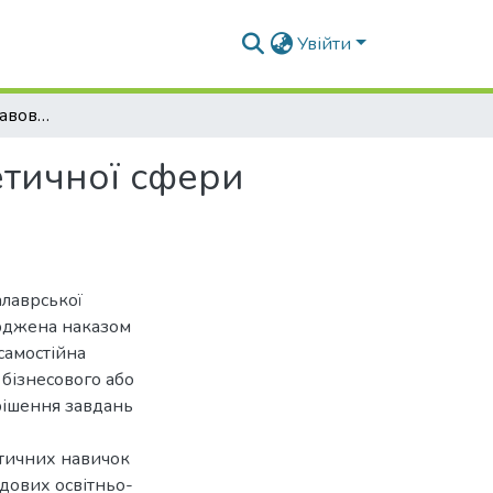
Увійти
Адміністративно-правове забезпечення енергетичної сфери України в умовах євроінтеграції
етичної сфери
алаврської
ерджена наказом
самостійна
 бізнесового або
рішення завдань
ктичних навичок
адових освітньо-