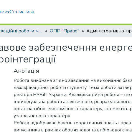
ями
Статистика
Кваліфікаційні роботи магістрів
ОПП "Право"
авове забезпечення енерг
роінтеграції
Анотація
Робота виконана згідно завдання на виконання бак
кваліфікаційної роботи студенту. Тема роботи затв
ректора НУБіП України. Кваліфікаційна робота – це 
індивідуальна робота аналітичного, розрахункового,
організаційно-економічного характеру, що містить 
узагальненого характеру.
Робота відображає рівень теоретичних знань і пра
випускника в рамках обов’язкової та вибіркової скл