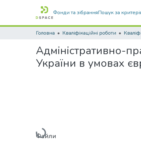
Фонди та зібрання
Пошук за критері
Головна
Кваліфікаційні роботи
Адміністративно-пр
України в умовах єв
Вантажиться...
Файли