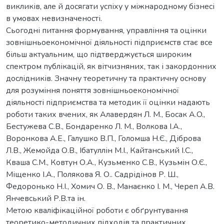
викликів, але й досягати успіху у міжнародному бізнесі
в умовах невизначеності.
Сьогодні питання формування, управління та оцінки
зовнішньоекономічної діяльності підприємств стає все
більш актуальним, що підтверджується широким
спектром публікацій, як вітчизняних, так і закордонних
дослідників. Значну теоретичну та практичну основу
для розуміння поняття зовнішньоекономічної
діяльності підприємства та методик її оцінки надають
роботи таких вчених, як Алавердян Л. М., Бocак А.O.,
Бестужева С.В., Бондаренко Л. М., Волкова І.А.,
Воронкова А.Е., Галушко В.П., Голомша Н.Є., Діброва
Л.В., Жемойда О.В., Ібатуллін М.І., Кайтанський І.С.,
Кваша С.М., Ковтун О.А., Кузьменко С.В., Кузьмін О.Є.,
Міщенко І.А., Полякова Я. О.. Садрідінов Р. Ш.,
Федоронько Н.І., Хомич О. В., Манаєнко І. М., Череп А.В.
Янчевський Р.В.та ін.
Метою кваліфікаційної роботи є обґрунтування
теоретико-методичних підходів та практичних