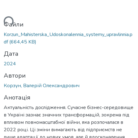
житься...
Файли
Korzun_Mahisterska_Udoskonalennia_systemy_upravlinnia.p
df
(664,45 KB)
Дата
2024
Автори
Корзун, Валерій Олександрович
Анотація
Актуальність дослідження. Сучасне бізнес-середовище
в Україні зазнає значних трансформацій, зокрема під
впливом повномасштабної війни, яка розпочалася в
2022 році. Ці зміни вимагають від підприємств не
лише адаптації до нових умов, але й вдосконалення