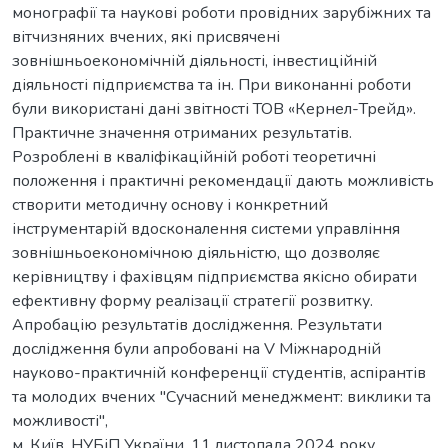
монографії та наукові роботи провідних зарубіжних та
вітчизняних вчених, які присвячені
зовнішньоекономічній діяльності, інвестиційній
діяльності підприємства та ін. При виконанні роботи
були використані дані звітності ТОВ «Кернел-Трейд».
Практичне значення отриманих результатів.
Розроблені в кваліфікаційній роботі теоретичні
положення і практичні рекомендації дають можливість
створити методичну основу і конкретний
інструментарій вдосконалення системи управління
зовнішньоекономічною діяльністю, що дозволяє
керівництву і фахівцям підприємства якісно обирати
ефективну форму реалізації стратегії розвитку.
Апробацію результатів дослідження. Результати
дослідження були апробовані на V Міжнародній
науково-практичній конференції студентів, аспірантів
та молодих вчених "Сучасний менеджмент: виклики та
можливості",
м. Київ, НУБіП України, 11 листопада 2024 року