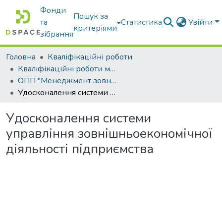
Фонди
Пошук за
та
Статистика
Увійти
критеріями
зібрання
Головна
Кваліфікаційні роботи
Кваліфікаційні роботи магістрів
ОПП "Менеджмент зовнішньоекономічної діяльності"
Удосконалення системи управління зовнішньоекономічної діяльності підприємства
Удосконалення системи
управління зовнішньоекономічної
діяльності підприємства