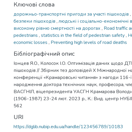
Ключові слова
дорожньо-транспортні пригоди за участі пішоходів
,
безпеки пішоходів
,
людські і соціально-економічні 
високому рівню смертності на дорогах
,
Road traffic a
pedestrians
,
statistics in the field of pedestrian safety
,
H
economic losses
,
Preventing high levels of road deaths
Бібліографічний опис
Іонцев Я.О., Колосок І.О. Оптимізація даних щодо ДТП
пішоходів // Збірник тез доповідей Х Міжнародної н
конференції «Крамаровські читання» з нагоди 116-ї 
народження доктора технічних наук, професора, ч
ВАСГНІЛ, віцепрезидента УАСГН Крамарова Волод
(1906-1987) 23-24 лют. 2023 р., К.: Вид. центр НУБІП
562
URI
https://dglib.nubip.edu.ua/handle/123456789/10183