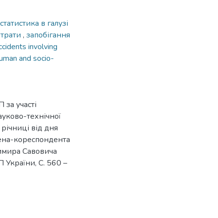
статистика в галузі
втрати
,
запобігання
ccidents involving
uman and socio-
 за участі
ауково-технічної
річниці від дня
лена-кореспондента
имира Савовича
 України, С. 560 –