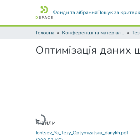
Фонди та зібрання
Пошук за критері
Головна
Конференції та матеріали конференцій
Тез
Оптимізація даних щ
Вантажиться...
Файли
Iontsev_Ya_Tezy_Optymizatsiia_danykh.pdf