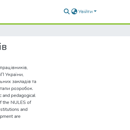
Увійти
ів
працівників,
іП України,
ьних закладів та
етапи розробок.
ic and pedagogical
of the NULES of
stitutions and
lopment are