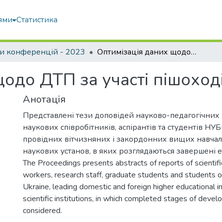
ями
Статистика
и конференцій - 2023
Оптимізація даних щодо ДТП за участі пішоходів
одо ДТП за участі пішоход
Анотація
Представлені тези доповідей науково-педагогічних 
наукових співробітників, аспірантів та студентів НУБ
провідних вітчизняних і закордонних вищих навчал
наукових установ, в яких розглядаються завершені 
The Proceedings presents abstracts of reports of scientif
workers, research staff, graduate students and students 
Ukraine, leading domestic and foreign higher educational in
scientific institutions, in which completed stages of deve
considered.