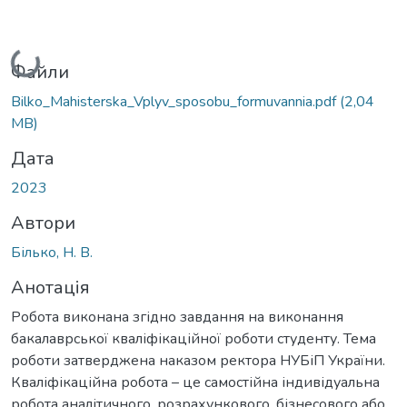
Вантажиться...
Файли
Bilko_Mahisterska_Vplyv_sposobu_formuvannia.pdf
(2,04
MB)
Дата
2023
Автори
Білько, Н. В.
Анотація
Робота виконана згідно завдання на виконання
бакалаврської кваліфікаційної роботи студенту. Тема
роботи затверджена наказом ректора НУБіП України.
Кваліфікаційна робота – це самостійна індивідуальна
робота аналітичного, розрахункового, бізнесового або