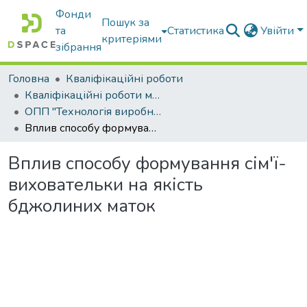
Фонди
Пошук за
та
Статистика
Увійти
критеріями
зібрання
Головна
Кваліфікаційні роботи
Кваліфікаційні роботи магістрів
ОПП "Технологія виробництва і переробки продукції тваринництва"
Вплив способу формування сім'ї-виховательки на якість бджолиних маток
Вплив способу формування сім'ї-
виховательки на якість
бджолиних маток