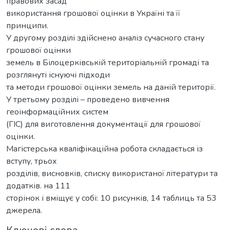
правових засад
використання грошової оцінки в Україні та її
принципи.
У другому розділі здійснено аналіз сучасного стану
грошової оцінки
земель в Білоцерківській територіальній громаді та
розглянуті існуючі підходи
та методи грошової оцінки земель на даній території.
У третьому розділі – проведено вивчення
геоінформаційних систем
(ГІС) для виготовлення документації для грошової
оцінки.
Магістерська кваліфікаційна робота складається із
вступу, трьох
розділів, висновків, списку використаної літератури та
додатків. на 111
сторінок і вміщує у собі: 10 рисунків, 14 таблиць та 53
джерела.