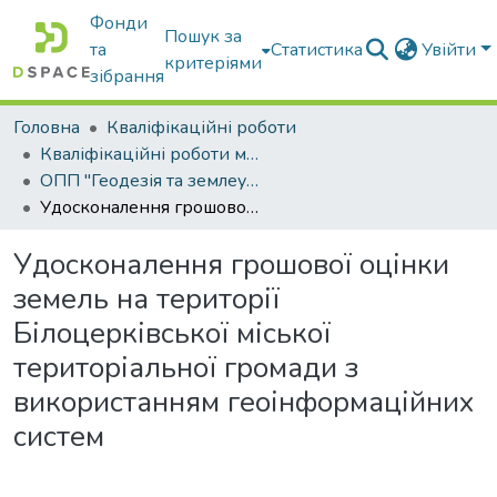
Фонди
Пошук за
та
Статистика
Увійти
критеріями
зібрання
Головна
Кваліфікаційні роботи
Кваліфікаційні роботи магістрів
ОПП "Геодезія та землеустрій"
Удосконалення грошової оцінки земель на території Білоцерківської міської територіальної громади з використанням геоінформаційних систем
Удосконалення грошової оцінки
земель на території
Білоцерківської міської
територіальної громади з
використанням геоінформаційних
систем