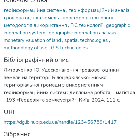
Ключові слова
геоінформаційна система
,
геоінформаційний аналіз
,
грошова оцінка земель
,
просторові технології
,
методологія використання
,
ГІС технології
,
geographic
information system
,
geographic information analysis
,
monetary valuation of land
,
spatial technologies
,
methodology of use
,
GIS technologies
Бібліографічний опис
Литовченко І.О. Удосконалення грошової оцінки
земель на території Білоцерківської міської
територіальної громади з використанням
геоінформаційних систем : дипломна робота ... магістра
: 193 «Геодезія та землеустрій». Київ, 2024. 111 с.
URI
https://dglib.nubip.edu.ua/handle/123456789/1417
Зібрання