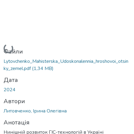
Вантажиться...
Файли
Lytovchenko_Mahisterska_Udoskonalennia_hroshovoi_otsin
ky_zemel.pdf
(1,34 MB)
Дата
2024
Автори
Литовченко, Ірина Олегівна
Анотація
Нинішній розвиток ГІС-технологій в Україні