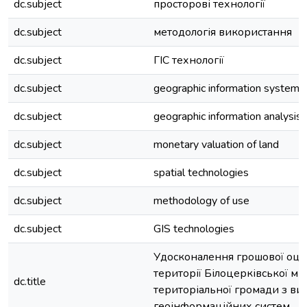
dc.subject
просторові технології
dc.subject
методологія використання
dc.subject
ГІС технології
dc.subject
geographic information system
dc.subject
geographic information analysis
dc.subject
monetary valuation of land
dc.subject
spatial technologies
dc.subject
methodology of use
dc.subject
GIS technologies
Удосконалення грошової оці
території Білоцерківської міс
dc.title
територіальної громади з в
геоінформаційних систем