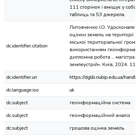
111 сторінок і вміщує у собі: 
таблиць та 53 джерела.
Литовченко І.О. Удосконален
оцінки земель на території Б
міської територіальної грома
dc.identifier.citation
використанням геоінформаці
дипломна робота ... магістра :
землеустрій». Київ, 2024. 111 
dc.identifier.uri
https://dglib.nubip.edu.ua/ha
dc.language.iso
uk
dc.subject
геоінформаційна система
dc.subject
геоінформаційний аналіз
dc.subject
грошова оцінка земель