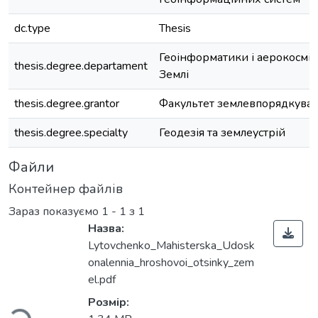
dc.type
Thesis
Геоінформатики і аерокосмі
thesis.degree.departament
Землі
thesis.degree.grantor
Факультет землевпорядкува
thesis.degree.specialty
Геодезія та землеустрій
Файли
Контейнер файлів
Зараз показуємо
1 - 1 з 1
Назва:
Lytovchenko_Mahisterska_Udosk
Вантажиться...
onalennia_hroshovoi_otsinky_zem
el.pdf
Розмір: