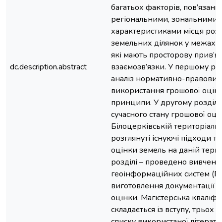
багатьох факторів, пов’язани
регіональними, зональними 
характеристиками місця роз
земельних ділянок у межах н
які мають просторову прив’яз
dc.description.abstract
взаємозв’язки. У першому роз
аналіз нормативно-правових
використання грошової оцінки 
принципи. У другому розділі 
сучасного стану грошової оці
Білоцерківській територіальн
розглянуті існуючі підходи т
оцінки земель на даній терит
розділі – проведено вивченн
геоінформаційних систем (ГІ
виготовлення документації д
оцінки. Магістерська кваліфі
складається із вступу, трьох р
списку використаної літератур