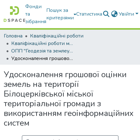
Фонди
Пошук за
та
Статистика
Увійти
критеріями
зібрання
Головна
Кваліфікаційні роботи
Кваліфікаційні роботи магістрів
ОПП "Геодезія та землеустрій"
Удосконалення грошової оцінки земель на території Білоцерківської міської територіальної громади з використанням геоінформаційних систем
Удосконалення грошової оцінки
земель на території
Білоцерківської міської
територіальної громади з
використанням геоінформаційних
систем