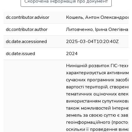
Скорочена інформація про документ
dc.contributor.advisor
Кошель, Антон Олександров
dc.contributor.author
Литовченко, Ірина Олегівна
dc.date.accessioned
2025-03-04T10:20:40Z
dc.date.issued
2024
Нинішній розвиток ГІС-технол
характеризується активним
сучасних програмних засобів
вартості територій, створенн
тематичних оціночних елект
використанням супутникових
також можливостей Інтернет
земель за своєю суттю є зав
геоінформаційного (просторо
оскільки її проведення вима