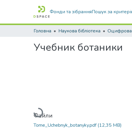
Фонди та зібрання
Пошук за критері
Головна
Наукова бібліотека
Учебник ботаники
Вантажиться...
Файли
Tome_Uchebnyk_botanyky.pdf
(12,35 MB)