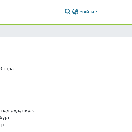
Увійти
3 года
под ред., пер. с
бург :
 р.