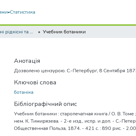
ями
Статистика
Оцифровані рідкісні та цінні видання з фонду наукової бібліотеки
Учебник ботаники
Анотація
Дозволено цензурою. С.-Петербург, 8 Сентября 187
Ключові слова
ботаніка
Бібліографічний опис
Учебник ботаники : старопечатная книга / О. В. Томе ; 
нем. К. Тимирязева. - 2-е изд., испр. и доп. - С.-Петер
Общественная Польза, 1874. - 421 с. : 890 рис. - 2.00