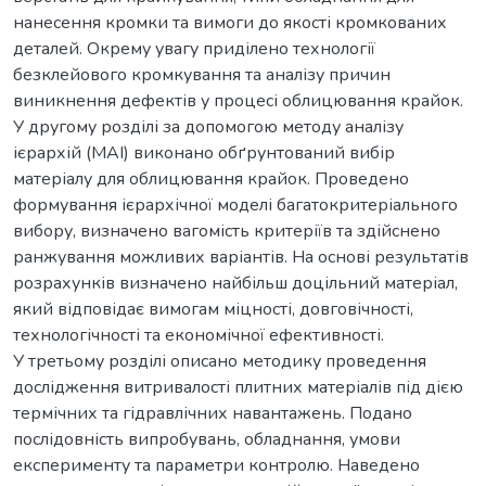
нанесення кромки та вимоги до якості кромкованих
деталей. Окрему увагу приділено технології
безклейового кромкування та аналізу причин
виникнення дефектів у процесі облицювання крайок.
У другому розділі за допомогою методу аналізу
ієрархій (МАІ) виконано обґрунтований вибір
матеріалу для облицювання крайок. Проведено
формування ієрархічної моделі багатокритеріального
вибору, визначено вагомість критеріїв та здійснено
ранжування можливих варіантів. На основі результатів
розрахунків визначено найбільш доцільний матеріал,
який відповідає вимогам міцності, довговічності,
технологічності та економічної ефективності.
У третьому розділі описано методику проведення
дослідження витривалості плитних матеріалів під дією
термічних та гідравлічних навантажень. Подано
послідовність випробувань, обладнання, умови
експерименту та параметри контролю. Наведено