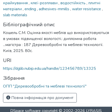
крайкування
,
клеї-розплави
,
водостійкість
,
плитні
матеріали
,
ending
,
adhesives-mmills
,
water resistance
,
slab materials
Бібліографічний опис
Кошель С.М. Оцінка якості меблів що використовуються
в умовах підвищеної вологості.: дипломна робота
...магістра : 187 Деревообробні та меблеві технології.
Київ, 2025. 80с.
URI
https://dglib.nubip.edu.ua/handle/123456789/13325
Зібрання
ОПП "Деревообробні та меблеві технології"
Повна інформація про документ
DSpace software
copyright © 2002-2026
LYRASIS