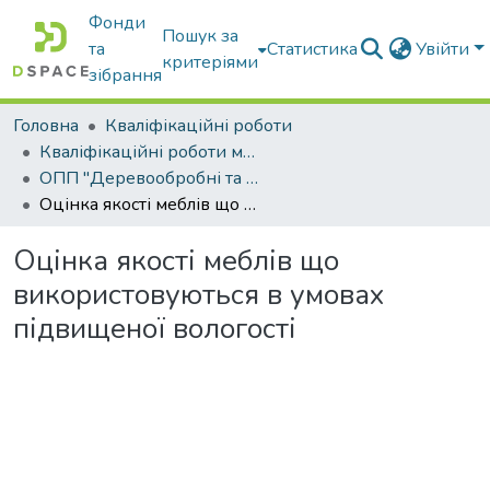
Фонди
Пошук за
та
Статистика
Увійти
критеріями
зібрання
Головна
Кваліфікаційні роботи
Кваліфікаційні роботи магістрів
ОПП "Деревообробні та меблеві технології"
Оцінка якості меблів що використовуються в умовах підвищеної вологості
Оцінка якості меблів що
використовуються в умовах
підвищеної вологості