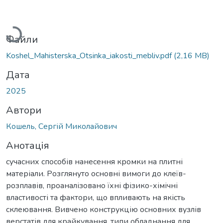
Вантажиться...
Файли
Koshel_Mahisterska_Otsinka_iakosti_mebliv.pdf
(2,16 MB)
Дата
2025
Автори
Кошель, Сергій Миколайович
Анотація
сучасних способів нанесення кромки на плитні
матеріали. Розглянуто основні вимоги до клеїв-
розплавів, проаналізовано їхні фізико-хімічні
властивості та фактори, що впливають на якість
склеювання. Вивчено конструкцію основних вузлів
верстатів для крайкування, типи обладнання для