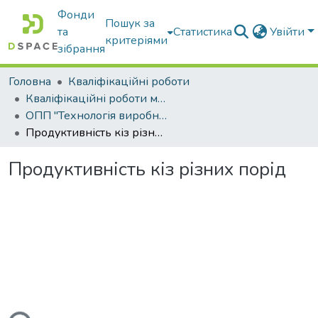
Фонди
Пошук за
та
Статистика
Увійти
критеріями
зібрання
Головна
Кваліфікаційні роботи
Кваліфікаційні роботи магістрів
ОПП "Технологія виробництва і переробки продукції тваринництва"
Продуктивність кіз різних порід
Продуктивність кіз різних порід
ься...