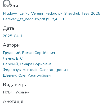
иться...
Файли
Hrudovyi_Lenko_Veremii_Fedorchuk_Shevchuk_Tezy_2025_
Perevahy_ta_nedoliky.pdf
(968,43 KB)
Дата
2025-04-11
Автори
Грудовий, Роман Сергійович
Ленко, Б. С.
Веремій, Тамара Борисівна
Федорчук, Анатолій Олександрович
Шевчук, Олег Анатолійович
Видавець
НУБІП України
Анотація