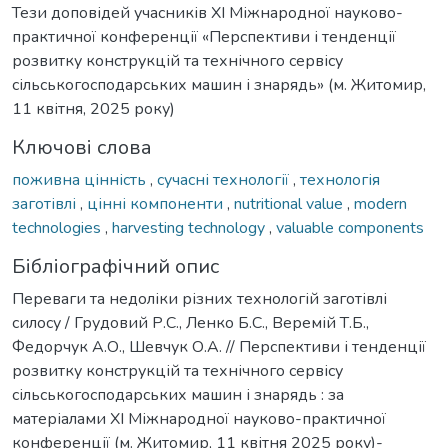
Тези доповідей учасників XI Міжнародної науково-
практичної конференції «Перспективи і тенденції
розвитку конструкцій та технічного сервісу
сільськогосподарських машин і знарядь» (м. Житомир,
11 квітня, 2025 року)
Ключові слова
поживна цінність
,
сучасні технології
,
технологія
заготівлі
,
цінні компоненти
,
nutritional value
,
modern
technologies
,
harvesting technology
,
valuable components
Бібліографічний опис
Переваги та недоліки різних технологій заготівлі
силосу / Грудовий Р.С., Ленко Б.С., Веремій Т.Б.,
Федорчук А.О., Шевчук О.А. // Перспективи і тенденції
розвитку конструкцій та технічного сервісу
сільськогосподарських машин і знарядь : за
матеріалами XI Міжнародної науково-практичної
конференції (м. Житомир, 11 квітня 2025 року)-