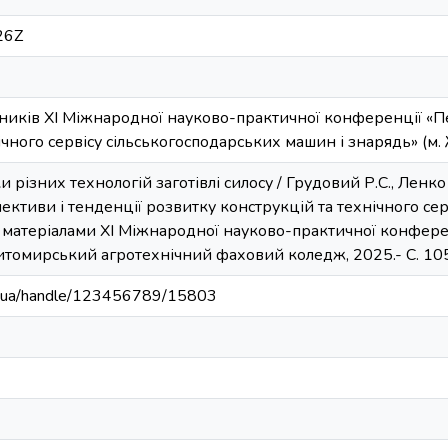
26Z
сників XI Міжнародної науково-практичної конференції «П
ічного сервісу сільськогосподарських машин і знарядь» (м.
 різних технологій заготівлі силосу / Грудовий Р.С., Ленко 
пективи і тенденції розвитку конструкцій та технічного се
а матеріалами XI Міжнародної науково-практичної конфере
итомирський агротехнічний фаховий коледж, 2025.- С. 10
edu.ua/handle/123456789/15803