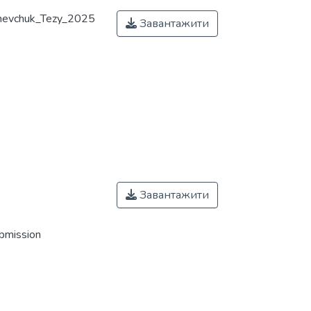
hevchuk_Tezy_2025
Завантажити
Завантажити
ubmission