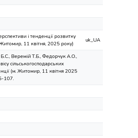
ерспективи і тенденції розвитку
uk_UA
 Житомир, 11 квітня, 2025 року)
Б.С., Веремій Т.Б., Федорчук А.О.,
рвісу сільськогосподарських
нції (м. Житомир, 11 квітня 2025
5-107.