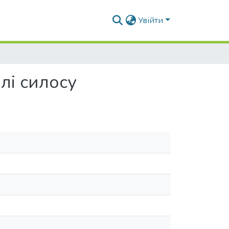
Увійти
лі силосу