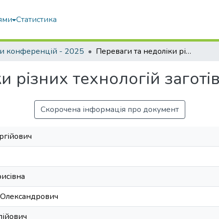
ями
Статистика
и конференцій - 2025
Переваги та недоліки різних технологій заготівлі силосу
и різних технологій заготів
Скорочена інформація про документ
ргійович
рисівна
 Олександрович
лійович