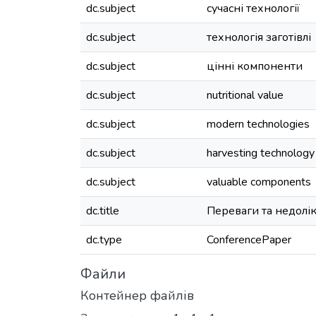
dc.subject
сучасні технології
dc.subject
технологія заготівлі
dc.subject
цінні компоненти
dc.subject
nutritional value
dc.subject
modern technologies
dc.subject
harvesting technology
dc.subject
valuable components
dc.title
Переваги та недолік
dc.type
ConferencePaper
Файли
Контейнер файлів