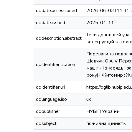
dc.date.accessioned
2026-06-03T11:41:
dc.date.issued
2025-04-11
Тези доповідей уча
dc.description.abstract
конструкцій та техн
Переваги та недоліки
Шевчук О.А. // Перс
dc.identifier.citation
машин і знарядь : з
року)- Житомир : Ж
dc.identifier.uri
https://dglib.nubip.
dc.language.iso
uk
dc.publisher
НУБІП України
dc.subject
поживна цінність