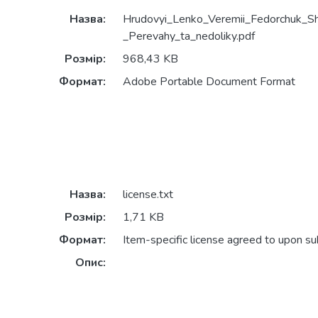
Назва:
Hrudovyi_Lenko_Veremii_Fedorchuk_S
_Perevahy_ta_nedoliky.pdf
Розмір:
968,43 KB
Формат:
Adobe Portable Document Format
Назва:
license.txt
Розмір:
1,71 KB
Формат:
Item-specific license agreed to upon s
Опис: