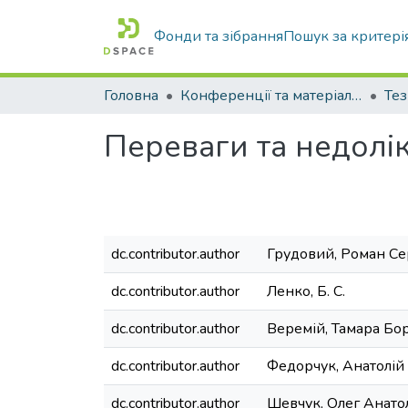
Фонди та зібрання
Пошук за критері
Головна
Конференції та матеріали конференцій
Тез
Переваги та недолік
dc.contributor.author
Грудовий, Роман Се
dc.contributor.author
Ленко, Б. С.
dc.contributor.author
Веремій, Тамара Бо
dc.contributor.author
Федорчук, Анатолій
dc.contributor.author
Шевчук, Олег Анато