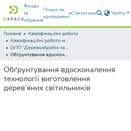
Фонди
Пошук за
та
Статистика
Увійти
критеріями
зібрання
Головна
Кваліфікаційні роботи
Кваліфікаційні роботи магістрів
ОПП "Деревообробні та меблеві технології"
Обґрунтування вдосконалення технології виготовлення дерев’яних світильників
Обґрунтування вдосконалення
технології виготовлення
дерев’яних світильників