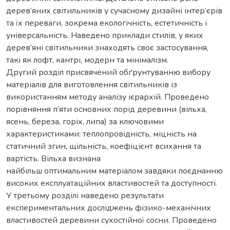
дерев’яних світильників у сучасному дизайні інтер’єрів
та їх переваги, зокрема екологічність, естетичність і
універсальність. Наведено приклади стилів, у яких
дерев’яні світильники знаходять своє застосування,
такі як лофт, кантрі, модерн та мінімалізм.
Другий розділ присвячений обґрунтуванню вибору
матеріалів для виготовлення світильників із
використанням методу аналізу ієрархій. Проведено
порівняння п’яти основних порід деревини (вільха,
ясень, береза, горіх, липа) за ключовими
характеристиками: теплопровідність, міцність на
статичний згин, щільність, коефіцієнт всихання та
вартість. Вільха визнана
найбільш оптимальним матеріалом завдяки поєднанню
високих експлуатаційних властивостей та доступності.
У третьому розділі наведено результати
експериментальних досліджень фізико-механічних
властивостей деревини сухостійної сосни. Проведено