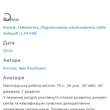
Вантажиться...
Файли
Kostiuk_Mahisterska_Obgruntuvannia_vdoskonalennia_tekhn
olohii.pdf
(1,44 MB)
Дата
2024
Автори
Костюк, Іван Юрійович
Анотація
Магістерська робота містить 79 с., 36 рис., 30 табл., 40
джерела, 2 додаток.
У першому розділі розглянуто історію розвитку джерел
світла та класифікацію сучасних декоративних
дерев’яних світильників. Детально описано роль