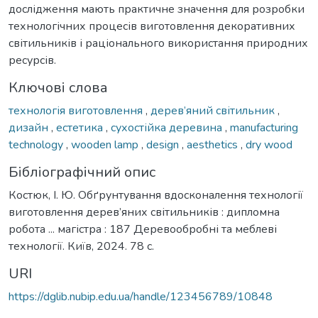
дослідження мають практичне значення для розробки
технологічних процесів виготовлення декоративних
світильників і раціонального використання природних
ресурсів.
Ключові слова
технологія виготовлення
,
дерев’яний світильник
,
дизайн
,
естетика
,
сухостійка деревина
,
manufacturing
technology
,
wooden lamp
,
design
,
aesthetics
,
dry wood
Бібліографічний опис
Костюк, І. Ю. Обґрунтування вдосконалення технології
виготовлення дерев’яних світильників : дипломна
робота ... магістра : 187 Деревообробні та меблеві
технології. Київ, 2024. 78 с.
URI
https://dglib.nubip.edu.ua/handle/123456789/10848