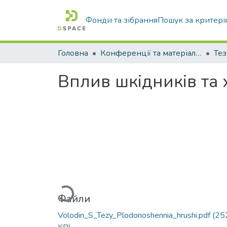
Фонди та зібрання
Пошук за критері
Головна
Конференції та матеріали конференцій
Тез
Вплив шкідників та 
Вантажиться...
Файли
Volodin_S_Tezy_Plodonoshennia_hrushi.pdf
(25