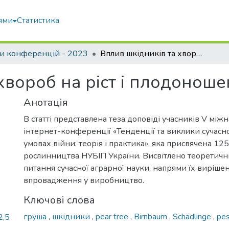
ями
Статистика
и конференцій - 2023
Вплив шкідників та хвороб на ріст і плодоношення груші
хвороб на ріст і плодоноше
Анотація
В статті представлена теза доповіді учасників V між
інтернет-конференції «Тенденції та виклики сучасно
умовах війни: теорія і практика», яка присвячена 1
рослинництва НУБІП України. Висвітлено теоретичні
питання сучасної аграрної науки, напрями їх вирішен
впровадження у виробництво.
Ключові слова
груша
,
шкідники
,
pear tree
,
Birnbaum
,
Schädlinge
,
pes
2,5