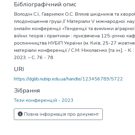
Бібліографічний опис
Володін С.І., Гаврилюк О.С. Вплив шкідників та хвороб
плодоношення груші // Матеріали V міжнародної на
онлайн конференції «Тенденції та виклики аграрної
війни: теорія і практика» : присвячена 125-річчю к
рослинництва НУБІП України (м. Київ, 25-27 жовтня 
матеріали конференції / С.М. Ніколаєнко [та ін.]. - К.
2023. – С. 76 - 78
URI
https://dglib.nubip.edu.ua/handle/123456789/5722
Зібрання
Тези конференцій - 2023
Повна інформація про документ