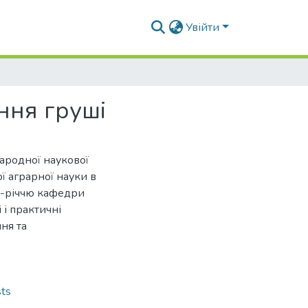
Увійти
ння груші
народної наукової
ї аграрної науки в
25-річчю кафедри
 і практичні
ня та
ts