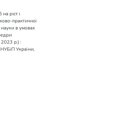
 на ріст і
уково-практичної
 науки в умовах
афедри
2023 р.) :
 : НУБіП України,