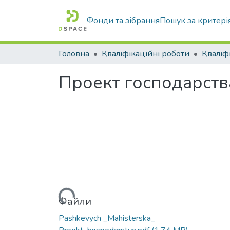
Фонди та зібрання
Пошук за критері
Головна
Кваліфікаційні роботи
Проект господарств
Вантажиться...
Файли
Pashkevych _Mahisterska_