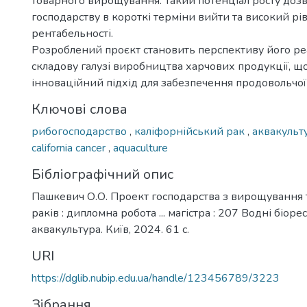
товарного вирощування. Такий потенціал росту доз
господарству в короткі терміни вийти та високий рі
рентабельності.
Розроблений проєкт становить перспективу його реал
складову галузі виробництва харчових продукції, щ
інноваційний підхід для забезпечення продовольчої
Ключові слова
рибогосподарство
,
каліфорнійський рак
,
аквакульт
сalifornia cancer
,
aquaculture
Бібліографічний опис
Пашкевич О.О. Проект господарства з вирощування 
раків : дипломна робота ... магістра : 207 Водні біоре
аквакультура. Київ, 2024. 61 с.
URI
https://dglib.nubip.edu.ua/handle/123456789/3223
Зібрання