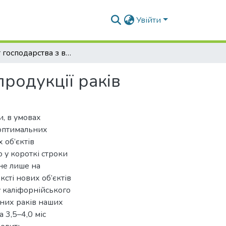
Увійти
Проект господарства з вирощування товарної продукції раків
родукції раків
и, в умовах
 оптимальних
 об’єктів
 у короткі строки
не лише на
ксті нових об’єктів
у каліфорнійського
енних раків наших
 3,5–4,0 міс