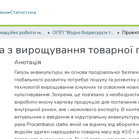
ями
Статистика
Кваліфікаційні роботи магістрів
ОПП "Водні біоресурси та аквакультура"
а з вирощування товарної п
Анотація
Галузь аквакультури, як основа продовольчої безпек
глобального розвитку потребує пошуку та розвитку
технологій вирощування існуючих та освоєння нових
культивування. Зокрема, це пов’язано з необхідністю
виробити якісну харчову продукцію для постачання 
внутрішній ринок, але і можливого експорту. В конте
актуальним є введення в індустріальну аквакультур
рака Procambarus clarkii, який на відміну від абориг
водойм здатен нарощувати товарну масу від 40,0 г за