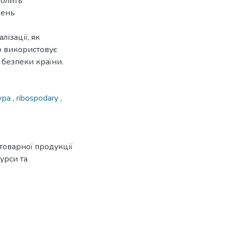
волить
вень
ізації, як
о використовує
 безпеки країни.
ура
,
ribospodary
,
товарної продукції
сурси та