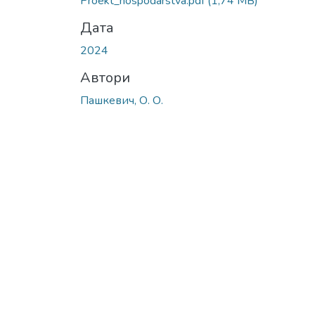
Proekt_hospodarstva.pdf
(1,74 MB)
Дата
2024
Автори
Пашкевич, О. О.