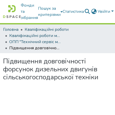
Фонди
Пошук за
та
Статистика
Увійти
критеріями
зібрання
Головна
Кваліфікаційні роботи
Кваліфікаційні роботи магістрів
ОПП "Технічний сервіс машин та обладнання сільськогосподарського виробництва"
Підвищення довговічності форсунок дизельних двигунів сільськогосподарської техніки
Підвищення довговічності
форсунок дизельних двигунів
сільськогосподарської техніки