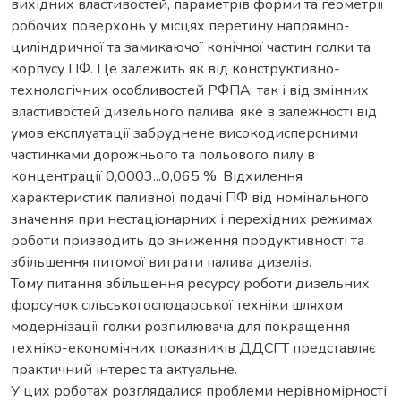
вихідних властивостей, параметрів форми та геометрії
робочих поверхонь у місцях перетину напрямно-
циліндричної та замикаючої конічної частин голки та
корпусу ПФ. Це залежить як від конструктивно-
технологічних особливостей РФПА, так і від змінних
властивостей дизельного палива, яке в залежності від
умов експлуатації забруднене високодисперсними
частинками дорожнього та польового пилу в
концентрації 0,0003...0,065 %. Відхилення
характеристик паливної подачі ПФ від номінального
значення при нестаціонарних і перехідних режимах
роботи призводить до зниження продуктивності та
збільшення питомої витрати палива дизелів.
Тому питання збільшення ресурсу роботи дизельних
форсунок сільськогосподарської техніки шляхом
модернізації голки розпилювача для покращення
техніко-економічних показників ДДСГТ представляє
практичний інтерес та актуальне.
У цих роботах розглядалися проблеми нерівномірності