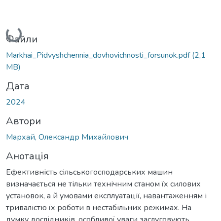
Вантажиться...
Файли
Markhai_Pidvyshchennia_dovhovichnosti_forsunok.pdf
(2,1
MB)
Дата
2024
Автори
Мархай, Олександр Михайлович
Анотація
Ефективність сільськогосподарських машин
визначається не тільки технічним станом їх силових
установок, а й умовами експлуатації, навантаженням і
тривалістю їх роботи в нестабільних режимах. На
думку дослідників, особливої уваги заслуговують