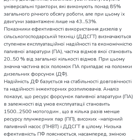
універсальні трактори, які виконують понад 85%
загального річного обсягу роботи, але при цьому їх
двигуни завантажені лише на 43...53%.
Показники ефективності використання дизелів у
сільськогосподарській техніці (ДДСГТ) визначаються
ступенем експлуатаційної надійності та економічністю
паливної апаратури (ПА), частка відмов якої становить
20...50 % від загальної кількості відмов. При цьому
значна частина всіх поломок ПА припадає на поломки
дизельних форсунок (ДФ).
Надійність ДФ базується на стабільності довговічності
та надійності інжекторних розпилювачів. Аналіз
показує, що ресурс форсунок паливної апаратури (ПА)
в залежності від умов експлуатації становить
1500...2500 мотогодин , що в кілька разів менше
ресурсу плунжерних пар (ПП), високих -напірний
паливний насос (ПНВТ) і ДДСГТ в цілому. Низька
ефективність ПФ пояснюється, насамперед, зміною