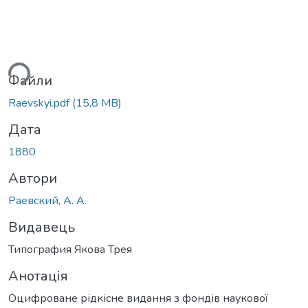
ься...
Файли
Raevskyi.pdf
(15,8 MB)
Дата
1880
Автори
Раевский, А. А.
Видавець
Типография Якова Трея
Анотація
Оцифроване рідкісне видання з фондів наукової