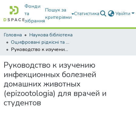
Фонди
Пошук за
та
Статистика
Увійти
критеріями
зібрання
Головна
Наукова бібліотека
Оцифровані рідкісні та цінні видання з фонду наукової бібліотеки
Руководство к изучению инфекционных болезней домашних животных (epizootologia) для врачей и студентов
Руководство к изучению
инфекционных болезней
домашних животных
(epizootologia) для врачей и
студентов